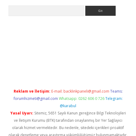
Arama
ino
Reklam ve İletişim:
E-mail:
backlinkpaneli@gmail.com
Teams:
forumhizmeti@gmail.com
Whatsapp: 0262 606 0 726
Telegram:
@karabul
Yasal Uyarı:
Sitemiz, 5651 Sayılı Kanun gereğince Bilgi Teknolojileri
ve İletişim Kurumu (BTK) tarafından onaylanmış bir Yer Sağlayıcı
olarak hizmet vermektedir. Bu nedenle, sitedeki içerikleri proaktif
olarak denetleme veya araştırma yükümlülüğümüz bulunmamaktadır.