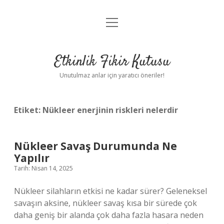
menüyü
Anasayfa
aç
Gizlilik Politikası
Etkinlik Fikir Kutusu
Yasal Uyarı
Unutulmaz anlar için yaratıcı öneriler!
Hakkımızda
Etiket:
Nükleer enerjinin riskleri nelerdir
Nükleer Savaş Durumunda Ne
Yapılır
Tarih: Nisan 14, 2025
Nükleer silahların etkisi ne kadar sürer? Geleneksel
savaşın aksine, nükleer savaş kısa bir sürede çok
daha geniş bir alanda çok daha fazla hasara neden