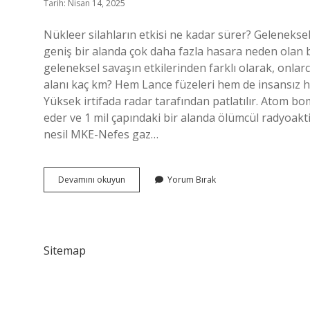
Tarih: Nisan 14, 2025
Nükleer silahların etkisi ne kadar sürer? Gelenekse
geniş bir alanda çok daha fazla hasara neden olan bir
geleneksel savaşın etkilerinden farklı olarak, onlar
alanı kaç km? Hem Lance füzeleri hem de insansız ha
Yüksek irtifada radar tarafından patlatılır. Atom bom
eder ve 1 mil çapındaki bir alanda ölümcül radyoakti
nesil MKE-Nefes gaz…
Nükleer
Devamını okuyun
Yorum Bırak
Savaş
Durumunda
Ne
Yapılır
Sitemap