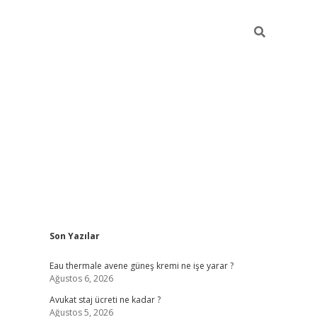
Sidebar
Son Yazılar
vdcasino
Eau thermale avene güneş kremi ne işe yarar ?
Ağustos 6, 2026
Avukat staj ücreti ne kadar ?
Ağustos 5, 2026