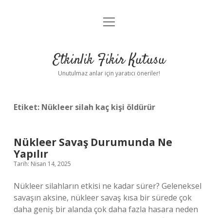
menüyü
Anasayfa
aç
Gizlilik Politikası
Etkinlik Fikir Kutusu
Yasal Uyarı
Unutulmaz anlar için yaratıcı öneriler!
Hakkımızda
Etiket:
Nükleer silah kaç kişi öldürür
Nükleer Savaş Durumunda Ne
Yapılır
Tarih: Nisan 14, 2025
Nükleer silahların etkisi ne kadar sürer? Geleneksel
savaşın aksine, nükleer savaş kısa bir sürede çok
daha geniş bir alanda çok daha fazla hasara neden