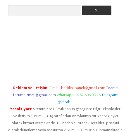
Arama
ino
Reklam ve İletişim:
E-mail:
backlinkpaneli@gmail.com
Teams:
forumhizmeti@gmail.com
Whatsapp: 0262 606 0 726
Telegram:
@karabul
Yasal Uyarı:
Sitemiz, 5651 Sayılı Kanun gereğince Bilgi Teknolojileri
ve İletişim Kurumu (BTK) tarafından onaylanmış bir Yer Sağlayıcı
olarak hizmet vermektedir. Bu nedenle, sitedeki içerikleri proaktif
olarak denetleme veya araştırma yükümlülüğümüz bulunmamaktadır.