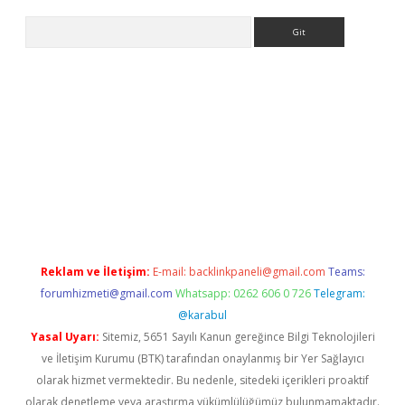
Arama
ino
Reklam ve İletişim:
E-mail:
backlinkpaneli@gmail.com
Teams:
forumhizmeti@gmail.com
Whatsapp: 0262 606 0 726
Telegram:
@karabul
Yasal Uyarı:
Sitemiz, 5651 Sayılı Kanun gereğince Bilgi Teknolojileri
ve İletişim Kurumu (BTK) tarafından onaylanmış bir Yer Sağlayıcı
olarak hizmet vermektedir. Bu nedenle, sitedeki içerikleri proaktif
olarak denetleme veya araştırma yükümlülüğümüz bulunmamaktadır.