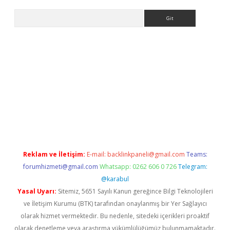
Arama
ino
Reklam ve İletişim:
E-mail:
backlinkpaneli@gmail.com
Teams:
forumhizmeti@gmail.com
Whatsapp: 0262 606 0 726
Telegram:
@karabul
Yasal Uyarı:
Sitemiz, 5651 Sayılı Kanun gereğince Bilgi Teknolojileri
ve İletişim Kurumu (BTK) tarafından onaylanmış bir Yer Sağlayıcı
olarak hizmet vermektedir. Bu nedenle, sitedeki içerikleri proaktif
olarak denetleme veya araştırma yükümlülüğümüz bulunmamaktadır.