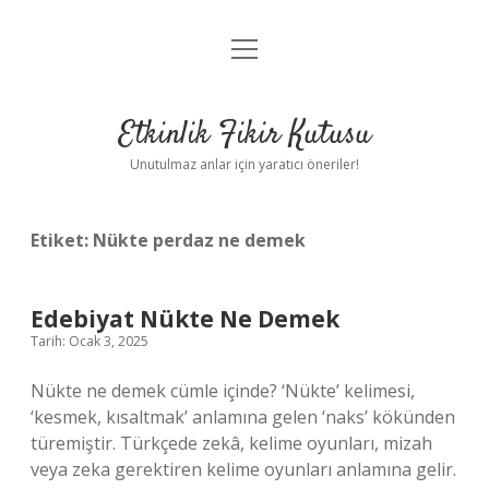
menüyü
Anasayfa
aç
Gizlilik Politikası
Etkinlik Fikir Kutusu
Yasal Uyarı
Unutulmaz anlar için yaratıcı öneriler!
Hakkımızda
Etiket:
Nükte perdaz ne demek
Edebiyat Nükte Ne Demek
Tarih: Ocak 3, 2025
Nükte ne demek cümle içinde? ‘Nükte’ kelimesi,
‘kesmek, kısaltmak’ anlamına gelen ‘naks’ kökünden
türemiştir. Türkçede zekâ, kelime oyunları, mizah
veya zeka gerektiren kelime oyunları anlamına gelir.