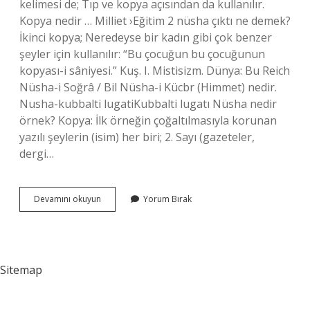
kelimesi de; Tıp ve kopya açısından da kullanılır.
Kopya nedir … Milliet ›Eğitim 2 nüsha çıktı ne demek?
İkinci kopya; Neredeyse bir kadın gibi çok benzer
şeyler için kullanılır: “Bu çocuğun bu çocuğunun
kopyası-i sâniyesi.” Kuş. I. Mistisizm. Dünya: Bu Reich
Nüsha-i Soğrâ / Bil Nüsha-i Kücbr (Himmet) nedir.
Nusha-kubbalti lugatiKubbalti lugatı Nüsha nedir
örnek? Kopya: İlk örneğin çoğaltılmasıyla korunan
yazılı şeylerin (isim) her biri; 2. Sayı (gazeteler,
dergi…
Nüsha
Devamını okuyun
Yorum Bırak
Sayısı
Ne
Demek
Sitemap