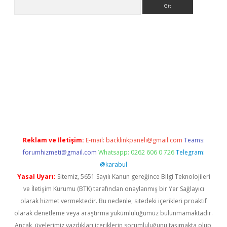
Arama
ino
Reklam ve İletişim:
E-mail:
backlinkpaneli@gmail.com
Teams:
forumhizmeti@gmail.com
Whatsapp: 0262 606 0 726
Telegram:
@karabul
Yasal Uyarı:
Sitemiz, 5651 Sayılı Kanun gereğince Bilgi Teknolojileri
ve İletişim Kurumu (BTK) tarafından onaylanmış bir Yer Sağlayıcı
olarak hizmet vermektedir. Bu nedenle, sitedeki içerikleri proaktif
olarak denetleme veya araştırma yükümlülüğümüz bulunmamaktadır.
Ancak, üyelerimiz yazdıkları içeriklerin sorumluluğunu taşımakta olup,