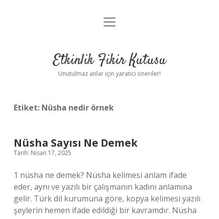
menüyü
Anasayfa
aç
Gizlilik Politikası
Etkinlik Fikir Kutusu
Yasal Uyarı
Unutulmaz anlar için yaratıcı öneriler!
Hakkımızda
Etiket:
Nüsha nedir örnek
Nüsha Sayısı Ne Demek
Tarih: Nisan 17, 2025
1 nüsha ne demek? Nüsha kelimesi anlam ifade
eder, aynı ve yazılı bir çalışmanın kadını anlamına
gelir. Türk dil kurumuna göre, kopya kelimesi yazılı
şeylerin hemen ifade edildiği bir kavramdır. Nüsha