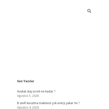
Sidebar
Son Yazılar
vdcasino
Avukat staj ücreti ne kadar ?
Ağustos 5, 2026
B sınıfı kurutma makinesi çok enerji yakar mı ?
Ağustos 4, 2026