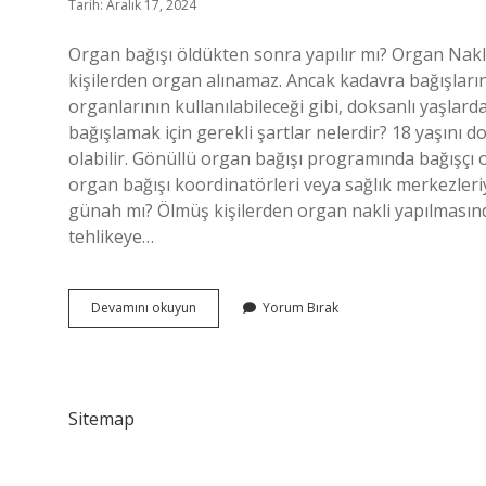
Tarih: Aralık 17, 2024
Organ bağışı öldükten sonra yapılır mı? Organ Nakli
kişilerden organ alınamaz. Ancak kadavra bağışların
organlarının kullanılabileceği gibi, doksanlı yaşlarda
bağışlamak için gerekli şartlar nelerdir? 18 yaşını d
olabilir. Gönüllü organ bağışı programında bağışçı 
organ bağışı koordinatörleri veya sağlık merkezleri
günah mı? Ölmüş kişilerden organ nakli yapılmasında 
tehlikeye…
Organ
Devamını okuyun
Yorum Bırak
Bağışı
Için
Nasıl
Ölmek
Gerekir
Sitemap