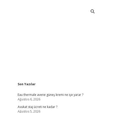
Sidebar
Son Yazılar
vdcasino
Eau thermale avene güneş kremi ne işe yarar ?
Ağustos 6, 2026
Avukat staj ücreti ne kadar ?
Ağustos 5, 2026