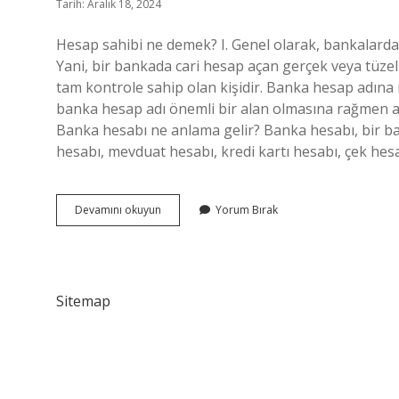
Tarih: Aralık 18, 2024
Hesap sahibi ne demek? I. Genel olarak, bankalarda 
Yani, bir bankada cari hesap açan gerçek veya tüze
tam kontrole sahip olan kişidir. Banka hesap adına n
banka hesap adı önemli bir alan olmasına rağmen açı
Banka hesabı ne anlama gelir? Banka hesabı, bir ban
hesabı, mevduat hesabı, kredi kartı hesabı, çek he
Banka
Devamını okuyun
Yorum Bırak
Hesap
Sahibi
Ne
Demek
Sitemap