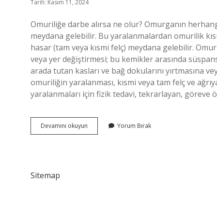
Tarih: Kasım 11, 2024
Omuriliğe darbe alırsa ne olur? Omurganın herhangi
meydana gelebilir. Bu yaralanmalardan omurilik kısm
hasar (tam veya kısmi felç) meydana gelebilir. Omu
veya yer değiştirmesi; bu kemikler arasında süspan
arada tutan kasları ve bağ dokularını yırtmasına v
omuriliğin yaralanması, kısmi veya tam felç ve ağrıya
yaralanmaları için fizik tedavi, tekrarlayan, göreve 
Omurilik
Devamını okuyun
Yorum Bırak
Zedelenmesi
Nelere
Yol
Açar
Sitemap