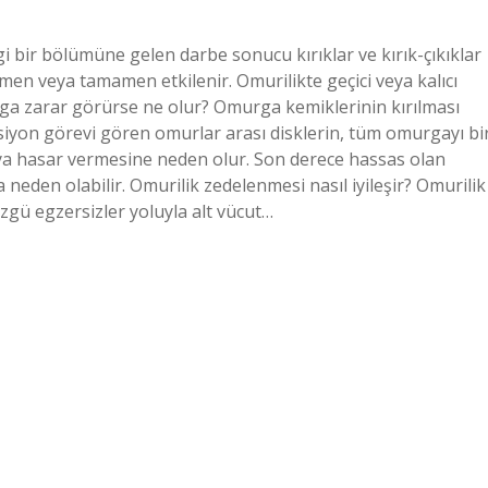
 bir bölümüne gelen darbe sonucu kırıklar ve kırık-çıkıklar
en veya tamamen etkilenir. Omurilikte geçici veya kalıcı
rga zarar görürse ne olur? Omurga kemiklerinin kırılması
siyon görevi gören omurlar arası disklerin, tüm omurgayı bi
eya hasar vermesine neden olur. Son derece hassas olan
 neden olabilir. Omurilik zedelenmesi nasıl iyileşir? Omurilik
özgü egzersizler yoluyla alt vücut…