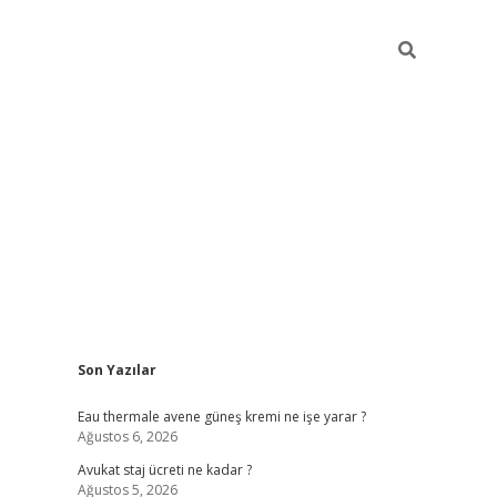
Sidebar
Son Yazılar
vdcasino
Eau thermale avene güneş kremi ne işe yarar ?
Ağustos 6, 2026
Avukat staj ücreti ne kadar ?
Ağustos 5, 2026