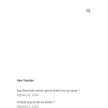
Sidebar
Son Yazılar
vdcasino
Eau thermale avene güneş kremi ne işe yarar ?
Ağustos 6, 2026
Avukat staj ücreti ne kadar ?
Ağustos 5, 2026