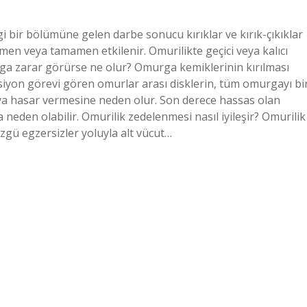
 bir bölümüne gelen darbe sonucu kırıklar ve kırık-çıkıklar
en veya tamamen etkilenir. Omurilikte geçici veya kalıcı
rga zarar görürse ne olur? Omurga kemiklerinin kırılması
siyon görevi gören omurlar arası disklerin, tüm omurgayı bi
eya hasar vermesine neden olur. Son derece hassas olan
 neden olabilir. Omurilik zedelenmesi nasıl iyileşir? Omurilik
özgü egzersizler yoluyla alt vücut…