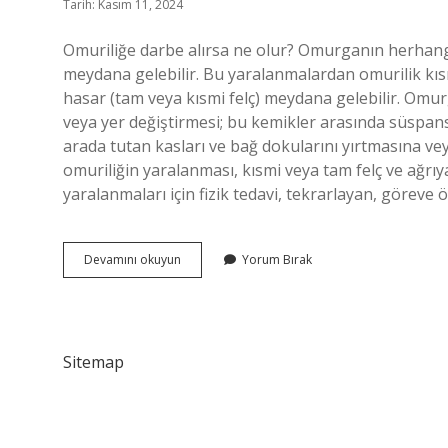
Tarih: Kasım 11, 2024
Omuriliğe darbe alırsa ne olur? Omurganın herhangi
meydana gelebilir. Bu yaralanmalardan omurilik kısm
hasar (tam veya kısmi felç) meydana gelebilir. Omu
veya yer değiştirmesi; bu kemikler arasında süspan
arada tutan kasları ve bağ dokularını yırtmasına v
omuriliğin yaralanması, kısmi veya tam felç ve ağrıya
yaralanmaları için fizik tedavi, tekrarlayan, göreve 
Omurilik
Devamını okuyun
Yorum Bırak
Zedelenmesi
Nelere
Yol
Açar
Sitemap