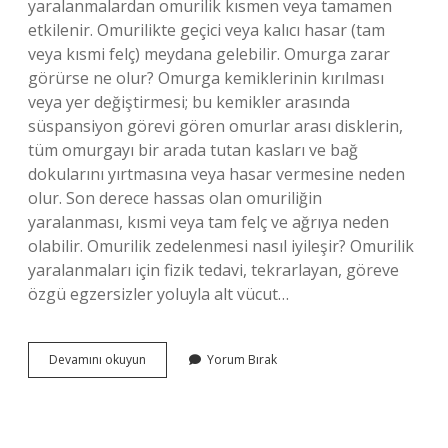
yaralanmalardan omurilik kısmen veya tamamen
etkilenir. Omurilikte geçici veya kalıcı hasar (tam
veya kısmi felç) meydana gelebilir. Omurga zarar
görürse ne olur? Omurga kemiklerinin kırılması
veya yer değiştirmesi; bu kemikler arasında
süspansiyon görevi gören omurlar arası disklerin,
tüm omurgayı bir arada tutan kasları ve bağ
dokularını yırtmasına veya hasar vermesine neden
olur. Son derece hassas olan omuriliğin
yaralanması, kısmi veya tam felç ve ağrıya neden
olabilir. Omurilik zedelenmesi nasıl iyileşir? Omurilik
yaralanmaları için fizik tedavi, tekrarlayan, göreve
özgü egzersizler yoluyla alt vücut…
Omurilik
Devamını okuyun
Yorum Bırak
Zedelenmesi
Nelere
Yol
Açar