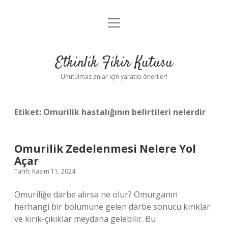
menüyü
Anasayfa
aç
Gizlilik Politikası
Etkinlik Fikir Kutusu
Yasal Uyarı
Unutulmaz anlar için yaratıcı öneriler!
Hakkımızda
Etiket:
Omurilik hastalığının belirtileri nelerdir
Omurilik Zedelenmesi Nelere Yol
Açar
Tarih: Kasım 11, 2024
Omuriliğe darbe alırsa ne olur? Omurganın
herhangi bir bölümüne gelen darbe sonucu kırıklar
ve kırık-çıkıklar meydana gelebilir. Bu