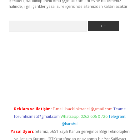
içerikleri,
backlinkpanelicomtr@gmail.com
adresine bildirmeniz
halinde, ilgili içerikler yasal süre içerisinde sitemizden kaldırılacaktır.
Arama
ino
Reklam ve İletişim:
E-mail:
backlinkpaneli@gmail.com
Teams:
forumhizmeti@gmail.com
Whatsapp: 0262 606 0 726
Telegram:
@karabul
Yasal Uyarı:
Sitemiz, 5651 Sayılı Kanun gereğince Bilgi Teknolojileri
ve İletişim Kurumu (BTK) tarafından onaylanmış bir Yer Sağlayıcı