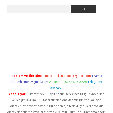
Arama
ino
Reklam ve İletişim:
E-mail:
backlinkpaneli@gmail.com
Teams:
forumhizmeti@gmail.com
Whatsapp: 0262 606 0 726
Telegram:
@karabul
Yasal Uyarı:
Sitemiz, 5651 Sayılı Kanun gereğince Bilgi Teknolojileri
ve İletişim Kurumu (BTK) tarafından onaylanmış bir Yer Sağlayıcı
olarak hizmet vermektedir. Bu nedenle, sitedeki içerikleri proaktif
olarak denetleme veya araştırma yükümlülüğümüz bulunmamaktadır.