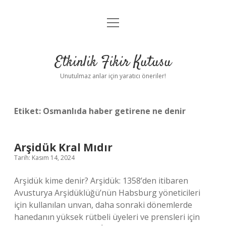
menüyü
Anasayfa
aç
Gizlilik Politikası
Etkinlik Fikir Kutusu
Yasal Uyarı
Unutulmaz anlar için yaratıcı öneriler!
Hakkımızda
Etiket:
Osmanlıda haber getirene ne denir
Arşidük Kral Mıdır
Tarih: Kasım 14, 2024
Arşidük kime denir? Arşidük: 1358’den itibaren
Avusturya Arşidüklüğü’nün Habsburg yöneticileri
için kullanılan unvan, daha sonraki dönemlerde
hanedanın yüksek rütbeli üyeleri ve prensleri için