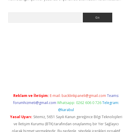
Arama
sino
Reklam ve İletişim:
E-mail:
backlinkpaneli@gmail.com
Teams:
forumhizmeti@gmail.com
Whatsapp: 0262 606 0 726
Telegram:
@karabul
Yasal Uyarı:
Sitemiz, 5651 Sayılı Kanun gereğince Bilgi Teknolojileri
ve İletişim Kurumu (BTK) tarafından onaylanmış bir Yer Sağlayıcı
olarak hizmet vermektedir. Bu nedenle, sitedeki içerikleri proaktif