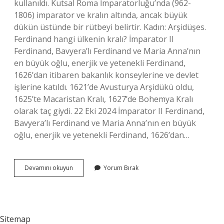
kullanıldı. Kutsal Roma İmparatorluğu’nda (962-
1806) imparator ve kralın altında, ancak büyük
dükün üstünde bir rütbeyi belirtir. Kadın: Arşidüşes.
Ferdinand hangi ülkenin kralı? İmparator II
Ferdinand, Bavyera’lı Ferdinand ve Maria Anna’nın
en büyük oğlu, enerjik ve yetenekli Ferdinand,
1626’dan itibaren bakanlık konseylerine ve devlet
işlerine katıldı. 1621’de Avusturya Arşidükü oldu,
1625’te Macaristan Kralı, 1627’de Bohemya Kralı
olarak taç giydi. 22 Eki 2024 İmparator II Ferdinand,
Bavyera’lı Ferdinand ve Maria Anna’nın en büyük
oğlu, enerjik ve yetenekli Ferdinand, 1626’dan…
Arşidük
Devamını okuyun
Yorum Bırak
Kral
Mıdır
Sitemap