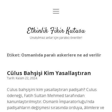
menüyü
Anasayfa
aç
Gizlilik Politikası
Etkinlik Fikir Kutusu
Yasal Uyarı
Unutulmaz anlar için yaratıcı öneriler!
Hakkımızda
Etiket:
Osmanlıda paralı askerlere ne ad verilir
Cülus Bahşişi Kim Yasallaştıran
Tarih: Kasım 22, 2024
Cülus bahşişini kim yasallaştıran padişah? Culus
ödeneği, Fatih Sultan Mehmed tarafından
kanunlaştırılmıştır. Osmanlı İmparatorluğu’nda
padişahların değişmesi sırasında orduya, âlimlere ve