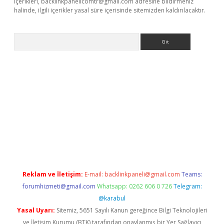
içerikleri,
backlinkpanelicomtr@gmail.com
adresine bildirmeniz
halinde, ilgili içerikler yasal süre içerisinde sitemizden kaldırılacaktır.
Arama
ino
Reklam ve İletişim:
E-mail:
backlinkpaneli@gmail.com
Teams:
forumhizmeti@gmail.com
Whatsapp: 0262 606 0 726
Telegram:
@karabul
Yasal Uyarı:
Sitemiz, 5651 Sayılı Kanun gereğince Bilgi Teknolojileri
ve İletişim Kurumu (BTK) tarafından onaylanmış bir Yer Sağlayıcı