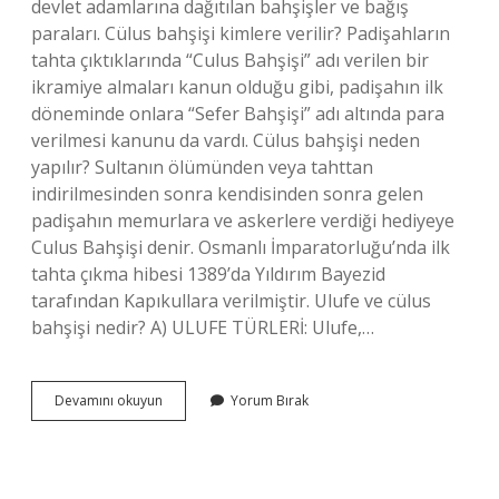
devlet adamlarına dağıtılan bahşişler ve bağış
paraları. Cülus bahşişi kimlere verilir? Padişahların
tahta çıktıklarında “Culus Bahşişi” adı verilen bir
ikramiye almaları kanun olduğu gibi, padişahın ilk
döneminde onlara “Sefer Bahşişi” adı altında para
verilmesi kanunu da vardı. Cülus bahşişi neden
yapılır? Sultanın ölümünden veya tahttan
indirilmesinden sonra kendisinden sonra gelen
padişahın memurlara ve askerlere verdiği hediyeye
Culus Bahşişi denir. Osmanlı İmparatorluğu’nda ilk
tahta çıkma hibesi 1389’da Yıldırım Bayezid
tarafından Kapıkullara verilmiştir. Ulufe ve cülus
bahşişi nedir? A) ULUFE TÜRLERİ: Ulufe,…
Cülus
Devamını okuyun
Yorum Bırak
Bahşişi
Kim
Yasallaştıran