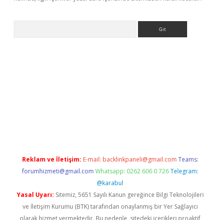
Arama
ino
Reklam ve İletişim:
E-mail:
backlinkpaneli@gmail.com
Teams:
forumhizmeti@gmail.com
Whatsapp: 0262 606 0 726
Telegram:
@karabul
Yasal Uyarı:
Sitemiz, 5651 Sayılı Kanun gereğince Bilgi Teknolojileri
ve İletişim Kurumu (BTK) tarafından onaylanmış bir Yer Sağlayıcı
olarak hizmet vermektedir. Bu nedenle, sitedeki içerikleri proaktif