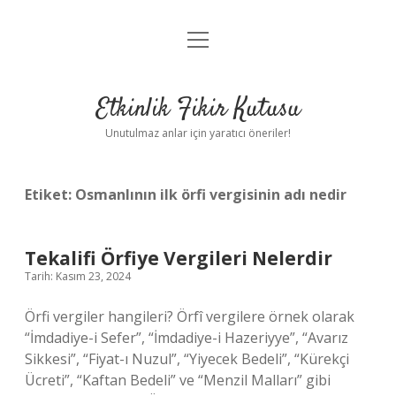
menüyü
Anasayfa
aç
Gizlilik Politikası
Etkinlik Fikir Kutusu
Yasal Uyarı
Unutulmaz anlar için yaratıcı öneriler!
Hakkımızda
Etiket:
Osmanlının ilk örfi vergisinin adı nedir
Tekalifi Örfiye Vergileri Nelerdir
Tarih: Kasım 23, 2024
Örfi vergiler hangileri? Örfî vergilere örnek olarak
“İmdadiye-i Sefer”, “İmdadiye-i Hazeriyye”, “Avarız
Sikkesi”, “Fiyat-ı Nuzul”, “Yiyecek Bedeli”, “Kürekçi
Ücreti”, “Kaftan Bedeli” ve “Menzil Malları” gibi