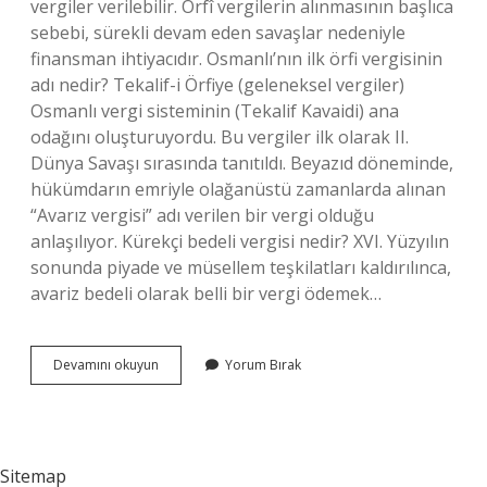
vergiler verilebilir. Örfî vergilerin alınmasının başlıca
sebebi, sürekli devam eden savaşlar nedeniyle
finansman ihtiyacıdır. Osmanlı’nın ilk örfi vergisinin
adı nedir? Tekalif-i Örfiye (geleneksel vergiler)
Osmanlı vergi sisteminin (Tekalif Kavaidi) ana
odağını oluşturuyordu. Bu vergiler ilk olarak II.
Dünya Savaşı sırasında tanıtıldı. Beyazıd döneminde,
hükümdarın emriyle olağanüstü zamanlarda alınan
“Avarız vergisi” adı verilen bir vergi olduğu
anlaşılıyor. Kürekçi bedeli vergisi nedir? XVI. Yüzyılın
sonunda piyade ve müsellem teşkilatları kaldırılınca,
avariz bedeli olarak belli bir vergi ödemek…
Tekalifi
Devamını okuyun
Yorum Bırak
Örfiye
Vergileri
Nelerdir
Sitemap