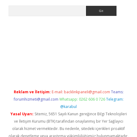
Arama
ino
Reklam ve İletişim:
E-mail:
backlinkpaneli@gmail.com
Teams:
forumhizmeti@gmail.com
Whatsapp: 0262 606 0 726
Telegram:
@karabul
Yasal Uyarı:
Sitemiz, 5651 Sayılı Kanun gereğince Bilgi Teknolojileri
ve İletişim Kurumu (BTK) tarafından onaylanmış bir Yer Sağlayıcı
olarak hizmet vermektedir. Bu nedenle, sitedeki içerikleri proaktif
olarak denetleme veya araştırma yükümlülüğümüz bulunmamaktadır.