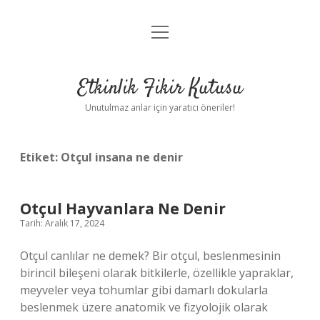
menüyü
Anasayfa
aç
Gizlilik Politikası
Etkinlik Fikir Kutusu
Yasal Uyarı
Unutulmaz anlar için yaratıcı öneriler!
Hakkımızda
Etiket:
Otçul insana ne denir
Otçul Hayvanlara Ne Denir
Tarih: Aralık 17, 2024
Otçul canlılar ne demek? Bir otçul, beslenmesinin
birincil bileşeni olarak bitkilerle, özellikle yapraklar,
meyveler veya tohumlar gibi damarlı dokularla
beslenmek üzere anatomik ve fizyolojik olarak