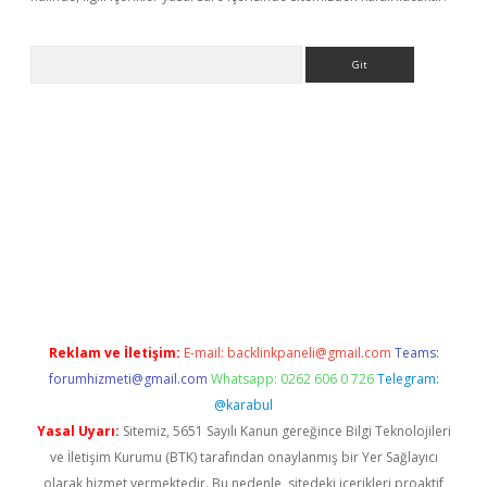
Arama
ino
Reklam ve İletişim:
E-mail:
backlinkpaneli@gmail.com
Teams:
forumhizmeti@gmail.com
Whatsapp: 0262 606 0 726
Telegram:
@karabul
Yasal Uyarı:
Sitemiz, 5651 Sayılı Kanun gereğince Bilgi Teknolojileri
ve İletişim Kurumu (BTK) tarafından onaylanmış bir Yer Sağlayıcı
olarak hizmet vermektedir. Bu nedenle, sitedeki içerikleri proaktif