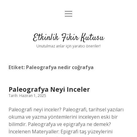
menüyü
Anasayfa
aç
Gizlilik Politikası
Etkinlik Fikir Kutusu
Yasal Uyarı
Unutulmaz anlar için yaratıcı öneriler!
Hakkımızda
Etiket:
Paleografya nedir coğrafya
Paleografya Neyi Inceler
Tarih: Haziran 1, 2025
Paleografi neyi inceler? Paleografi, tarihsel yazıları
okuma ve yazma yöntemlerini inceleyen eski bir
bilimdir. Paleografya ve epigrafya ne demek?
İncelenen Materyaller: Epigrafi taş yüzeylerini