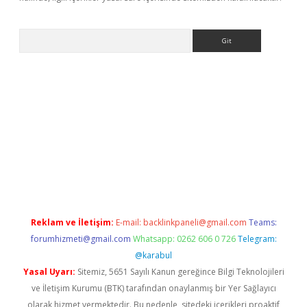
Arama
ino
Reklam ve İletişim:
E-mail:
backlinkpaneli@gmail.com
Teams:
forumhizmeti@gmail.com
Whatsapp: 0262 606 0 726
Telegram:
@karabul
Yasal Uyarı:
Sitemiz, 5651 Sayılı Kanun gereğince Bilgi Teknolojileri
ve İletişim Kurumu (BTK) tarafından onaylanmış bir Yer Sağlayıcı
olarak hizmet vermektedir. Bu nedenle, sitedeki içerikleri proaktif