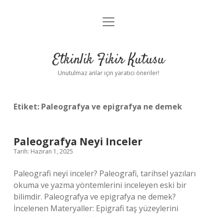
menüyü
Anasayfa
aç
Gizlilik Politikası
Etkinlik Fikir Kutusu
Yasal Uyarı
Unutulmaz anlar için yaratıcı öneriler!
Hakkımızda
Etiket:
Paleografya ve epigrafya ne demek
Paleografya Neyi Inceler
Tarih: Haziran 1, 2025
Paleografi neyi inceler? Paleografi, tarihsel yazıları
okuma ve yazma yöntemlerini inceleyen eski bir
bilimdir. Paleografya ve epigrafya ne demek?
İncelenen Materyaller: Epigrafi taş yüzeylerini