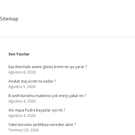
Nerelerde
Olur
Sitemap
Sidebar
Son Yazılar
Eau thermale avene güneş kremi ne işe yarar ?
Ağustos 6, 2026
Avukat staj ücreti ne kadar ?
Ağustos 5, 2026
B sınıfı kurutma makinesi çok enerji yakar mı ?
Ağustos 4, 2026
Alo Aqua Pudra beyazlar için mi ?
Ağustos 4, 2026
Yakın koruma sertifikası nereden alınır ?
Temmuz 29, 2026