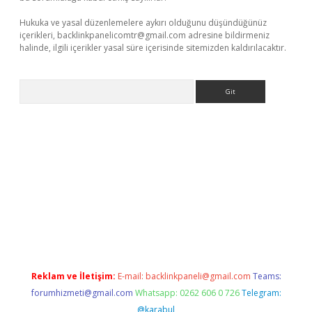
Hukuka ve yasal düzenlemelere aykırı olduğunu düşündüğünüz
içerikleri,
backlinkpanelicomtr@gmail.com
adresine bildirmeniz
halinde, ilgili içerikler yasal süre içerisinde sitemizden kaldırılacaktır.
Arama
sino
Reklam ve İletişim:
E-mail:
backlinkpaneli@gmail.com
Teams:
forumhizmeti@gmail.com
Whatsapp: 0262 606 0 726
Telegram:
@karabul