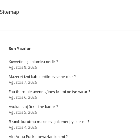
Olur
Sitemap
Sidebar
Son Yazılar
Kuvvetin eş anlamlısı nedir ?
Ağustos 8, 2026
Mazeret izni kabul edilmezse ne olur ?
Ağustos 7, 2026
Eau thermale avene güneş kremi ne işe yarar ?
Ağustos 6, 2026
Avukat staj ücreti ne kadar ?
Ağustos 5, 2026
B sınıfı kurutma makinesi çok enerji yakar mı ?
Ağustos 4, 2026
Alo Aqua Pudra beyazlar için mi ?