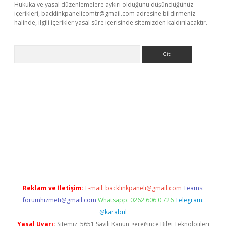
Hukuka ve yasal düzenlemelere aykırı olduğunu düşündüğünüz
içerikleri,
backlinkpanelicomtr@gmail.com
adresine bildirmeniz
halinde, ilgili içerikler yasal süre içerisinde sitemizden kaldırılacaktır.
Arama
ino
Reklam ve İletişim:
E-mail:
backlinkpaneli@gmail.com
Teams:
forumhizmeti@gmail.com
Whatsapp: 0262 606 0 726
Telegram:
@karabul
Yasal Uyarı:
Sitemiz, 5651 Sayılı Kanun gereğince Bilgi Teknolojileri