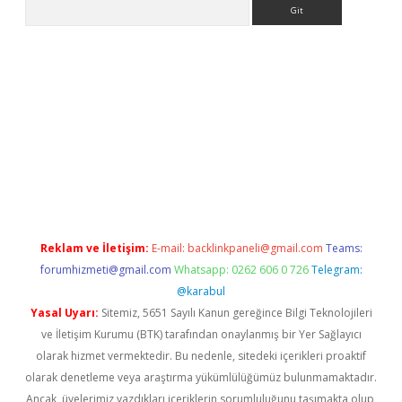
Arama
ino
Reklam ve İletişim:
E-mail:
backlinkpaneli@gmail.com
Teams:
forumhizmeti@gmail.com
Whatsapp: 0262 606 0 726
Telegram:
@karabul
Yasal Uyarı:
Sitemiz, 5651 Sayılı Kanun gereğince Bilgi Teknolojileri
ve İletişim Kurumu (BTK) tarafından onaylanmış bir Yer Sağlayıcı
olarak hizmet vermektedir. Bu nedenle, sitedeki içerikleri proaktif
olarak denetleme veya araştırma yükümlülüğümüz bulunmamaktadır.
Ancak, üyelerimiz yazdıkları içeriklerin sorumluluğunu taşımakta olup,