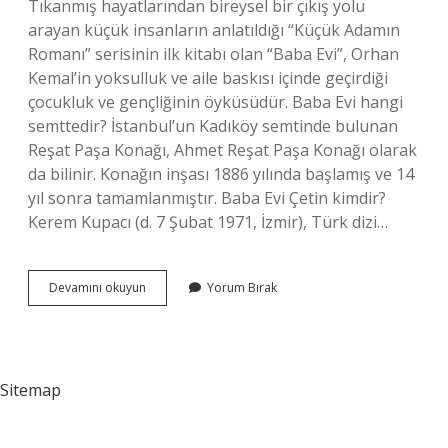
Tıkanmış hayatlarından bireysel bir çıkış yolu
arayan küçük insanların anlatıldığı “Küçük Adamın
Romanı” serisinin ilk kitabı olan “Baba Evi”, Orhan
Kemal’in yoksulluk ve aile baskısı içinde geçirdiği
çocukluk ve gençliğinin öyküsüdür. Baba Evi hangi
semttedir? İstanbul’un Kadıköy semtinde bulunan
Reşat Paşa Konağı, Ahmet Reşat Paşa Konağı olarak
da bilinir. Konağın inşası 1886 yılında başlamış ve 14
yıl sonra tamamlanmıştır. Baba Evi Çetin kimdir?
Kerem Kupacı (d. 7 Şubat 1971, İzmir), Türk dizi…
Baba
Devamını okuyun
Yorum Bırak
Evi
Dizisi
Kaç
Bölüm
Sitemap