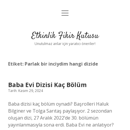
menüyü
Anasayfa
aç
Gizlilik Politikası
Etkinlik Fikir Kutusu
Yasal Uyarı
Unutulmaz anlar için yaratıcı öneriler!
Hakkımızda
Etiket:
Parlak bir inciydim hangi dizide
Baba Evi Dizisi Kaç Bölüm
Tarih: Kasım 29, 2024
Baba dizisi kaç bölüm oynadı? Başrolleri Haluk
Bilginer ve Tolga Sarıtaş paylaşıyor. 2 sezondan
oluşan dizi, 27 Aralık 2022’de 30. bölümün
yayınlanmasıyla sona erdi. Baba Evi ne anlatıyor?