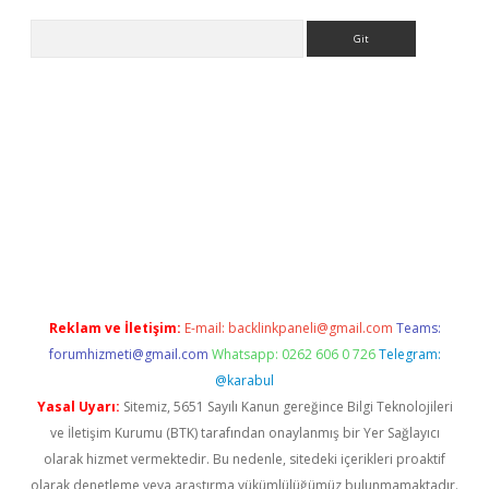
Arama
sino
Reklam ve İletişim:
E-mail:
backlinkpaneli@gmail.com
Teams:
forumhizmeti@gmail.com
Whatsapp: 0262 606 0 726
Telegram:
@karabul
Yasal Uyarı:
Sitemiz, 5651 Sayılı Kanun gereğince Bilgi Teknolojileri
ve İletişim Kurumu (BTK) tarafından onaylanmış bir Yer Sağlayıcı
olarak hizmet vermektedir. Bu nedenle, sitedeki içerikleri proaktif
olarak denetleme veya araştırma yükümlülüğümüz bulunmamaktadır.