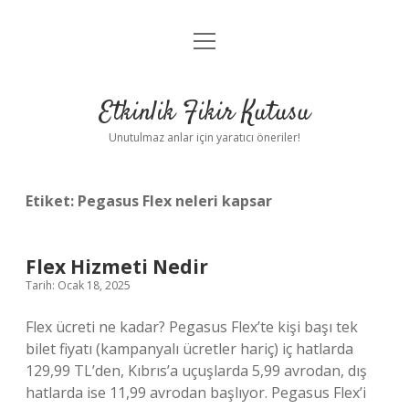
menüyü
Anasayfa
aç
Gizlilik Politikası
Etkinlik Fikir Kutusu
Yasal Uyarı
Unutulmaz anlar için yaratıcı öneriler!
Hakkımızda
Etiket:
Pegasus Flex neleri kapsar
Flex Hizmeti Nedir
Tarih: Ocak 18, 2025
Flex ücreti ne kadar? Pegasus Flex’te kişi başı tek
bilet fiyatı (kampanyalı ücretler hariç) iç hatlarda
129,99 TL’den, Kıbrıs’a uçuşlarda 5,99 avrodan, dış
hatlarda ise 11,99 avrodan başlıyor. Pegasus Flex’i