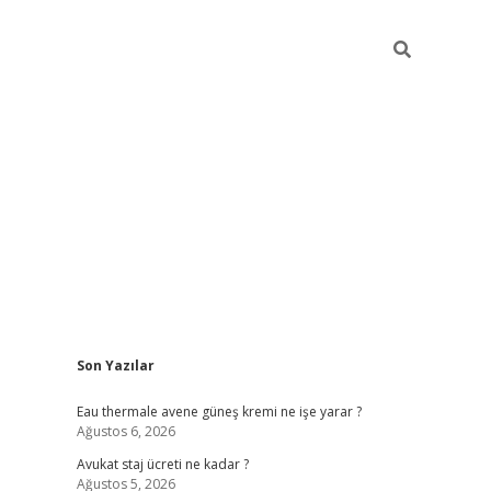
Sidebar
Son Yazılar
vdcasino
Eau thermale avene güneş kremi ne işe yarar ?
Ağustos 6, 2026
Avukat staj ücreti ne kadar ?
Ağustos 5, 2026