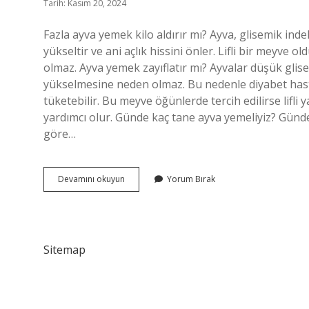
Tarih: Kasım 20, 2024
Fazla ayva yemek kilo aldırır mı? Ayva, glisemik in
yükseltir ve ani açlık hissini önler. Lifli bir meyve
olmaz. Ayva yemek zayıflatır mı? Ayvalar düşük glis
yükselmesine neden olmaz. Bu nedenle diyabet hasta
tüketebilir. Bu meyve öğünlerde tercih edilirse lifli
yardımcı olur. Günde kaç tane ayva yemeliyiz? Günde 
göre…
Çok
Devamını okuyun
Yorum Bırak
Ayva
Yemek
Kilo
Aldırır
Mı
Sitemap