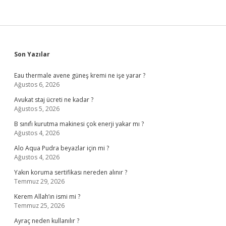
Sidebar
Son Yazılar
Eau thermale avene güneş kremi ne işe yarar ?
Ağustos 6, 2026
Avukat staj ücreti ne kadar ?
Ağustos 5, 2026
B sınıfı kurutma makinesi çok enerji yakar mı ?
Ağustos 4, 2026
Alo Aqua Pudra beyazlar için mi ?
Ağustos 4, 2026
Yakın koruma sertifikası nereden alınır ?
Temmuz 29, 2026
Kerem Allah’ın ismi mi ?
Temmuz 25, 2026
Ayraç neden kullanılır ?