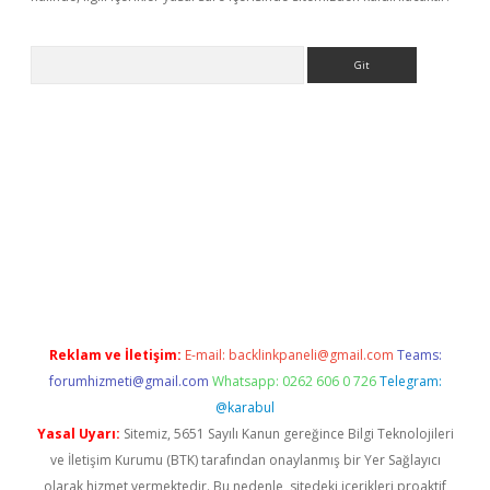
Arama
ino
Reklam ve İletişim:
E-mail:
backlinkpaneli@gmail.com
Teams:
forumhizmeti@gmail.com
Whatsapp: 0262 606 0 726
Telegram:
@karabul
Yasal Uyarı:
Sitemiz, 5651 Sayılı Kanun gereğince Bilgi Teknolojileri
ve İletişim Kurumu (BTK) tarafından onaylanmış bir Yer Sağlayıcı
olarak hizmet vermektedir. Bu nedenle, sitedeki içerikleri proaktif