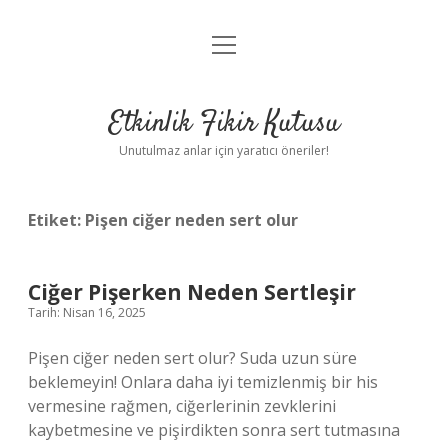
menüyü
Anasayfa
aç
Gizlilik Politikası
Etkinlik Fikir Kutusu
Yasal Uyarı
Unutulmaz anlar için yaratıcı öneriler!
Hakkımızda
Etiket:
Pişen ciğer neden sert olur
Ciğer Pişerken Neden Sertleşir
Tarih: Nisan 16, 2025
Pişen ciğer neden sert olur? Suda uzun süre
beklemeyin! Onlara daha iyi temizlenmiş bir his
vermesine rağmen, ciğerlerinin zevklerini
kaybetmesine ve pişirdikten sonra sert tutmasına