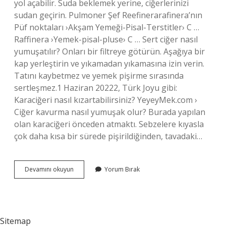
yol açabilir. Suda beklemek yerine, ciğerlerinizi
sudan geçirin. Pulmoner Şef Reefinerarafinera’nın
Püf noktaları ›Akşam Yemeği-Pisal-Terstitler› C …
Raffinera ›Yemek-pisal-pluse› C … Sert ciğer nasıl
yumuşatılır? Onları bir filtreye götürün. Aşağıya bir
kap yerleştirin ve yıkamadan yıkamasına izin verin.
Tatını kaybetmez ve yemek pişirme sırasında
sertleşmez.1 Haziran 20222, Türk Joyu gibi:
Karaciğeri nasıl kızartabilirsiniz? YeyeyMek.com ›
Ciğer kavurma nasıl yumuşak olur? Burada yapılan
olan karaciğeri önceden atmaktı. Sebzelere kıyasla
çok daha kısa bir sürede pişirildiğinden, tavadaki…
Ciğer
Devamını okuyun
Yorum Bırak
Pişerken
Neden
Sertleşir
Sitemap