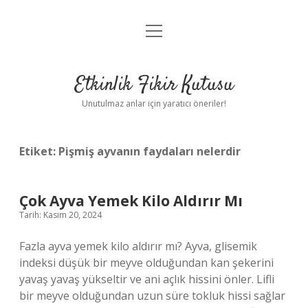
menüyü
Anasayfa
aç
Gizlilik Politikası
Etkinlik Fikir Kutusu
Yasal Uyarı
Unutulmaz anlar için yaratıcı öneriler!
Hakkımızda
Etiket:
Pişmiş ayvanın faydaları nelerdir
Çok Ayva Yemek Kilo Aldırır Mı
Tarih: Kasım 20, 2024
Fazla ayva yemek kilo aldırır mı? Ayva, glisemik
indeksi düşük bir meyve olduğundan kan şekerini
yavaş yavaş yükseltir ve ani açlık hissini önler. Lifli
bir meyve olduğundan uzun süre tokluk hissi sağlar