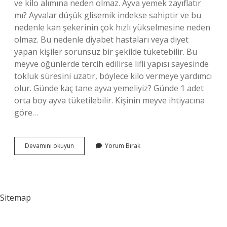
ve kilo alımına neden olmaz. Ayva yemek zayıflatır
mı? Ayvalar düşük glisemik indekse sahiptir ve bu
nedenle kan şekerinin çok hızlı yükselmesine neden
olmaz. Bu nedenle diyabet hastaları veya diyet
yapan kişiler sorunsuz bir şekilde tüketebilir. Bu
meyve öğünlerde tercih edilirse lifli yapısı sayesinde
tokluk süresini uzatır, böylece kilo vermeye yardımcı
olur. Günde kaç tane ayva yemeliyiz? Günde 1 adet
orta boy ayva tüketilebilir. Kişinin meyve ihtiyacına
göre…
Çok
Devamını okuyun
Yorum Bırak
Ayva
Yemek
Kilo
Aldırır
Mı
Sitemap