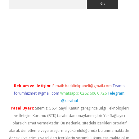
Arama
sino
Reklam ve İletişim:
E-mail:
backlinkpaneli@gmail.com
Teams:
forumhizmeti@gmail.com
Whatsapp: 0262 606 0 726
Telegram:
@karabul
Yasal Uyarı:
Sitemiz, 5651 Sayılı Kanun gereğince Bilgi Teknolojileri
ve İletişim Kurumu (BTK) tarafından onaylanmış bir Yer Sağlayıcı
olarak hizmet vermektedir. Bu nedenle, sitedeki içerikleri proaktif
olarak denetleme veya araştırma yükümlülüğümüz bulunmamaktadır.
Ancak, üyelerimiz yazdıkları içeriklerin sorumluluğunu taşımakta olup,