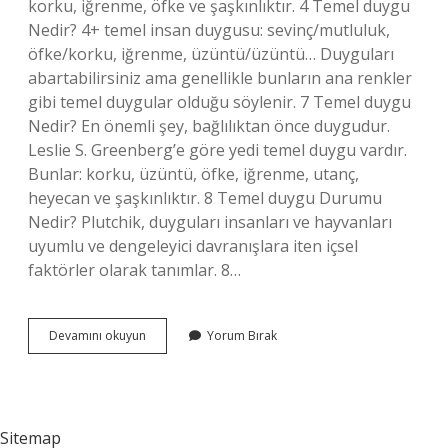
korku, iğrenme, öfke ve şaşkınlıktır. 4 Temel duygu
Nedir? 4+ temel insan duygusu: sevinç/mutluluk,
öfke/korku, iğrenme, üzüntü/üzüntü… Duyguları
abartabilirsiniz ama genellikle bunların ana renkler
gibi temel duygular olduğu söylenir. 7 Temel duygu
Nedir? En önemli şey, bağlılıktan önce duygudur.
Leslie S. Greenberg’e göre yedi temel duygu vardır.
Bunlar: korku, üzüntü, öfke, iğrenme, utanç,
heyecan ve şaşkınlıktır. 8 Temel duygu Durumu
Nedir? Plutchik, duyguları insanları ve hayvanları
uyumlu ve dengeleyici davranışlara iten içsel
faktörler olarak tanımlar. 8…
Beş
Devamını okuyun
Yorum Bırak
Temel
Duygu
Nedir
Sitemap