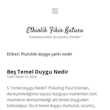
menüyü
Anasayfa
aç
Gizlilik Politikası
Etkinlik Fikir Kutusu
Yasal Uyarı
Unutulmaz anlar için yaratıcı öneriler!
Hakkımızda
Etiket:
Plutchik duygu çarkı nedir
Beş Temel Duygu Nedir
Tarih: Kasım 13, 2024
5 Temel duygu Nedir? Psikolog Paul Eckman,
deneyimlediğimiz sayısız duyguyu incelerken tüm
insanların deneyimlediği altı temel duygudan
bahsediyor. Bu 6 temel duygu mutluluk, üzüntü,