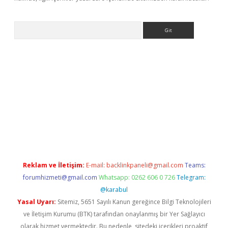
Arama
ino
Reklam ve İletişim:
E-mail:
backlinkpaneli@gmail.com
Teams:
forumhizmeti@gmail.com
Whatsapp: 0262 606 0 726
Telegram:
@karabul
Yasal Uyarı:
Sitemiz, 5651 Sayılı Kanun gereğince Bilgi Teknolojileri
ve İletişim Kurumu (BTK) tarafından onaylanmış bir Yer Sağlayıcı
olarak hizmet vermektedir. Bu nedenle, sitedeki içerikleri proaktif