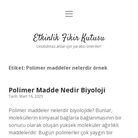
menüyü
Anasayfa
aç
Gizlilik Politikası
Etkinlik Fikir Kutusu
Yasal Uyarı
Unutulmaz anlar için yaratıcı öneriler!
Hakkımızda
Etiket:
Polimer maddeler nelerdir örnek
Polimer Madde Nedir Biyoloji
Tarih: Mart 16, 2025
Polimer maddeler nelerdir biyolojide? Bunlar,
moleküllerin kimyasal bağlarla bağlanmasının bir
sonucu olarak oluşan yüksek moleküler ağırlıklı
maddelerdir. Bugün polimerler çok yaygın bir