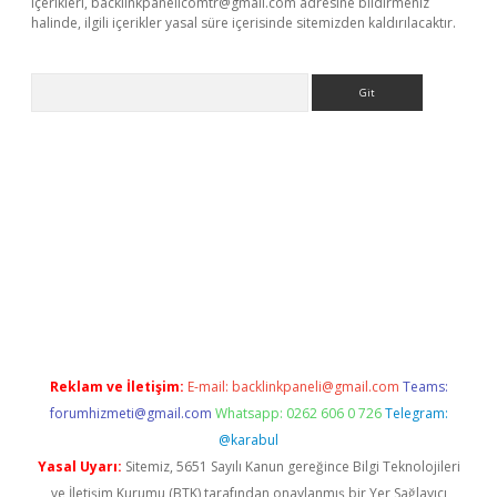
içerikleri,
backlinkpanelicomtr@gmail.com
adresine bildirmeniz
halinde, ilgili içerikler yasal süre içerisinde sitemizden kaldırılacaktır.
Arama
sino
Reklam ve İletişim:
E-mail:
backlinkpaneli@gmail.com
Teams:
forumhizmeti@gmail.com
Whatsapp: 0262 606 0 726
Telegram:
@karabul
Yasal Uyarı:
Sitemiz, 5651 Sayılı Kanun gereğince Bilgi Teknolojileri
ve İletişim Kurumu (BTK) tarafından onaylanmış bir Yer Sağlayıcı