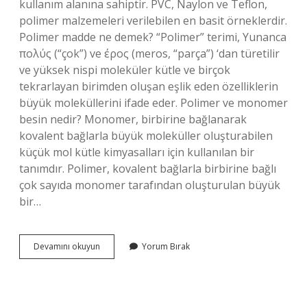
kullanım alanına sahiptir. PVC, Naylon ve Teflon,
polimer malzemeleri verilebilen en basit örneklerdir.
Polimer madde ne demek? “Polimer” terimi, Yunanca
πολύς (“çok”) ve έρος (meros, “parça”) ‘dan türetilir
ve yüksek nispi moleküler kütle ve birçok
tekrarlayan birimden oluşan eşlik eden özelliklerin
büyük moleküllerini ifade eder. Polimer ve monomer
besin nedir? Monomer, birbirine bağlanarak
kovalent bağlarla büyük moleküller oluşturabilen
küçük mol kütle kimyasalları için kullanılan bir
tanımdır. Polimer, kovalent bağlarla birbirine bağlı
çok sayıda monomer tarafından oluşturulan büyük
bir…
Polimer
Devamını okuyun
Yorum Bırak
Madde
Nedir
Biyoloji