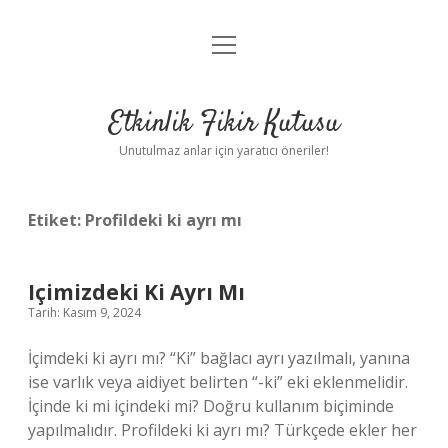
menüyü
Anasayfa
aç
Gizlilik Politikası
Etkinlik Fikir Kutusu
Yasal Uyarı
Unutulmaz anlar için yaratıcı öneriler!
Hakkımızda
Etiket:
Profildeki ki ayrı mı
Içimizdeki Ki Ayrı Mı
Tarih: Kasım 9, 2024
İçimdeki ki ayrı mı? “Ki” bağlacı ayrı yazılmalı, yanına
ise varlık veya aidiyet belirten “-ki” eki eklenmelidir.
İçinde ki mi içindeki mi? Doğru kullanım biçiminde
yapılmalıdır. Profildeki ki ayrı mı? Türkçede ekler her