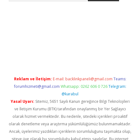
ino
Reklam ve İletişim:
E-mail:
backlinkpaneli@gmail.com
Teams:
forumhizmeti@gmail.com
Whatsapp: 0262 606 0 726
Telegram:
@karabul
Yasal Uyarı:
Sitemiz, 5651 Sayılı Kanun gereğince Bilgi Teknolojileri
ve İletişim Kurumu (BTK) tarafından onaylanmış bir Yer Sağlayıcı
olarak hizmet vermektedir. Bu nedenle, sitedeki içerikleri proaktif
olarak denetleme veya araştırma yükümlülüğümüz bulunmamaktadır.
Ancak, üyelerimiz yazdıkları içeriklerin sorumluluğunu taşımakta olup,
siteye üye olarak bu sorumluluğu kabul etmiş sayılırlar. Bu internet