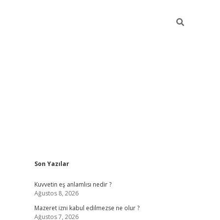
Sidebar
Son Yazılar
vdcasino
Kuvvetin eş anlamlısı nedir ?
Ağustos 8, 2026
Mazeret izni kabul edilmezse ne olur ?
Ağustos 7, 2026