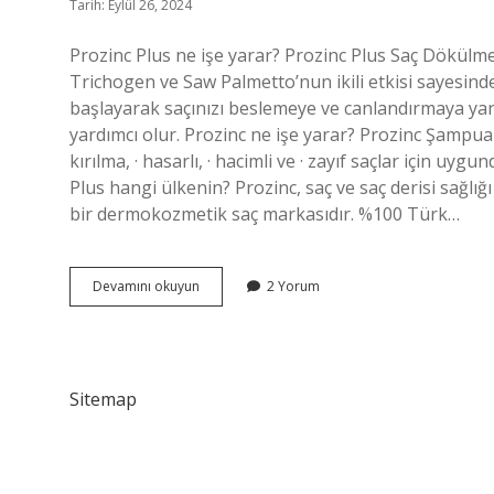
Tarih: Eylül 26, 2024
Prozinc Plus ne işe yarar? Prozinc Plus Saç Dökülm
Trichogen ve Saw Palmetto’nun ikili etkisi sayesind
başlayarak saçınızı beslemeye ve canlandırmaya yar
yardımcı olur. Prozinc ne işe yarar? Prozinc Şampuan
kırılma, · hasarlı, · hacimli ve · zayıf saçlar için 
Plus hangi ülkenin? Prozinc, saç ve saç derisi sağl
bir dermokozmetik saç markasıdır. %100 Türk…
Prozinc
Devamını okuyun
2 Yorum
Plus
Serum
Ne
Işe
Yarar
Sitemap