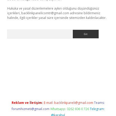
Hukuka ve yasal düzenlemelere aykırı olduğunu düşündüğünüz
içerikleri,
backlinkpanelicomtr@gmail.com
adresine bildirmeniz
halinde, ilgili içerikler yasal süre içerisinde sitemizden kaldırılacaktır.
Arama
ino
Reklam ve İletişim:
E-mail:
backlinkpaneli@gmail.com
Teams:
forumhizmeti@gmail.com
Whatsapp: 0262 606 0 726
Telegram:
@karabul