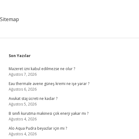
Ne
Işe
Yarıyor
Sitemap
Sidebar
Son Yazılar
Mazeret izni kabul edilmezse ne olur ?
Ağustos 7, 2026
Eau thermale avene güneş kremi ne işe yarar ?
Ağustos 6, 2026
Avukat staj ücreti ne kadar ?
Ağustos 5, 2026
B sınıfı kurutma makinesi çok enerji yakar mı ?
Ağustos 4, 2026
Alo Aqua Pudra beyazlar için mi ?
Ağustos 4, 2026