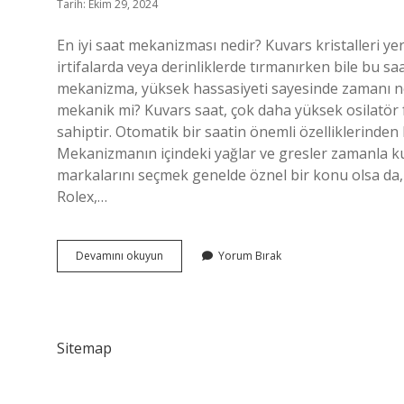
Tarih: Ekim 29, 2024
En iyi saat mekanizması nedir? Kuvars kristalleri 
irtifalarda veya derinliklerde tırmanırken bile bu saat
mekanizma, yüksek hassasiyeti sayesinde zamanı ne
mekanik mi? Kuvars saat, çok daha yüksek osilatör 
sahiptir. Otomatik bir saatin önemli özelliklerinden 
Mekanizmanın içindeki yağlar ve gresler zamanla kuru
markalarını seçmek genelde öznel bir konu olsa d
Rolex,…
Saat
Devamını okuyun
Yorum Bırak
Mekanizma
Hangisi
Daha
Iyi
Sitemap