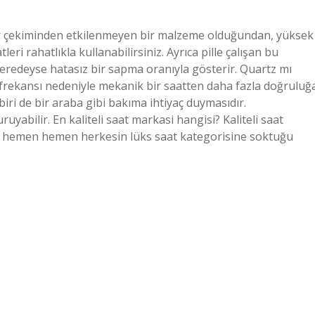
yer çekiminden etkilenmeyen bir malzeme olduğundan, yüksek
leri rahatlıkla kullanabilirsiniz. Ayrıca pille çalışan bu
redeyse hatasız bir sapma oranıyla gösterir. Quartz mı
frekansı nedeniyle mekanik bir saatten daha fazla doğruluğ
biri de bir araba gibi bakıma ihtiyaç duymasıdır.
yabilir. En kaliteli saat markasi hangisi? Kaliteli saat
a, hemen hemen herkesin lüks saat kategorisine soktuğu