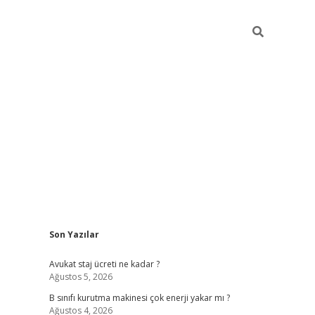
Sidebar
Son Yazılar
vdcasino
Avukat staj ücreti ne kadar ?
Ağustos 5, 2026
B sınıfı kurutma makinesi çok enerji yakar mı ?
Ağustos 4, 2026