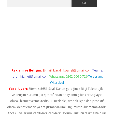
Arama
o
Reklam ve İletişim:
E-mail:
backlinkpaneli@gmail.com
Teams:
forumhizmeti@gmail.com
Whatsapp: 0262 606 0 726
Telegram:
@karabul
Yasal Uyarı:
Sitemiz, 5651 Sayılı Kanun gereğince Bilgi Teknolojileri
ve İletişim Kurumu (BTK) tarafından onaylanmış bir Yer Sağlayıcı
olarak hizmet vermektedir. Bu nedenle, sitedeki içerikleri proaktif
olarak denetleme veya araştırma yükümlülüğümüz bulunmamaktadır.
Ancak, üyelerimiz yazdıkları içeriklerin sorumluluğunu taşımakta olup,