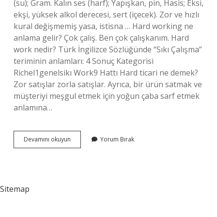
(su); Gram. Kalın ses (harf); Yapışkan, pin, Hasis; Eksi,
ekşi, yüksek alkol derecesi, sert (içecek). Zor ve hızlı
kural değişmemiş yasa, istisna … Hard working ne
anlama gelir? Çok çalış. Ben çok çalışkanım. Hard
work nedir? Türk İngilizce Sözlüğünde “Sıkı Çalışma”
teriminin anlamları: 4 Sonuç Kategorisi
Richel1genelsikı Work9 Hattı Hard ticari ne demek?
Zor satışlar zorla satışlar. Ayrıca, bir ürün satmak ve
müşteriyi meşgul etmek için yoğun çaba sarf etmek
anlamına…
Hard
Devamını okuyun
Yorum Bırak
Çalışmak
Ne
Demek
Sitemap