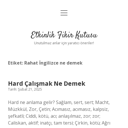
menüyü
Anasayfa
aç
Gizlilik Politikası
Etkinlik Fikir Kutusu
Yasal Uyarı
Unutulmaz anlar için yaratıcı öneriler!
Hakkımızda
Etiket:
Rahat İngilizce ne demek
Hard Çalışmak Ne Demek
Tarih: Şubat 21, 2025
Hard ne anlama gelir? Sağlam, sert, sert; Macht,
Müzkkül, Zor, Çetin; Acımasız, acımasız, kalpsiz,
şefkatli; Ciddi, kötü, acı; anlaşılmaz, zor; zor;
Caliskan, aktif; inatçı, tam tersi; Çirkin, kötü; Ağrı