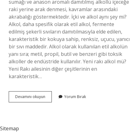
sumağı ve anason aromalı damıtılmış alkollü içeceğe
raki yerine arak denmesi, kavramlar arasındaki
akrabalığı göstermektedir. İçki ve alkol aynı şey mi?
Alkol, daha spesifik olarak etil alkol, fermente
edilmiş şekerli sıvıların damıtılmasıyla elde edilen,
karakteristik bir kokuya sahip, renksiz, uçucu, yanıcı
bir sıvı maddedir. Alkol olarak kullanılan etil alkolün
yanı sıra; metil, propil, butil ve benzeri gibi toksik
alkoller de endüstride kullanılır. Yeni rakı alkol mü?
Yeni Rakı ailesinin diğer çeşitlerinin en
karakteristik…
Alkol
Devamını okuyun
Yorum Bırak
Rakı
Aynı
Mı
Sitemap