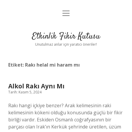
menüyü
Anasayfa
aç
Gizlilik Politikası
Etkinlik Fikir Kutusu
Yasal Uyarı
Unutulmaz anlar için yaratıcı öneriler!
Hakkımızda
Etiket:
Rakı helal mi haram mı
Alkol Rakı Aynı Mı
Tarih: Kasım 5, 2024
Rakı hangi içkiye benzer? Arak kelimesinin raki
kelimesinin kökeni olduğu konusunda güçlü bir fikir
birliği vardır. Eskiden Osmanlı coğrafyasının bir
parçası olan Irak’ın Kerkük şehrinde üretilen, üzüm