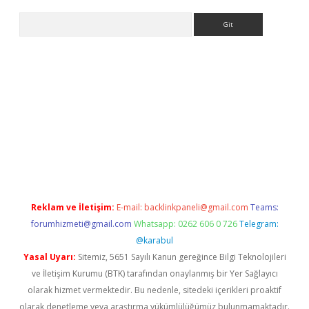
Arama
ino
Reklam ve İletişim:
E-mail:
backlinkpaneli@gmail.com
Teams:
forumhizmeti@gmail.com
Whatsapp: 0262 606 0 726
Telegram:
@karabul
Yasal Uyarı:
Sitemiz, 5651 Sayılı Kanun gereğince Bilgi Teknolojileri
ve İletişim Kurumu (BTK) tarafından onaylanmış bir Yer Sağlayıcı
olarak hizmet vermektedir. Bu nedenle, sitedeki içerikleri proaktif
olarak denetleme veya araştırma yükümlülüğümüz bulunmamaktadır.