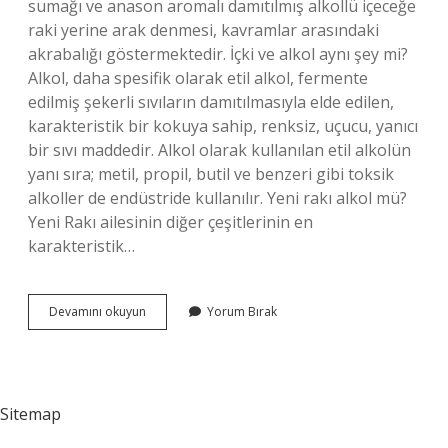
sumağı ve anason aromalı damıtılmış alkollü içeceğe
raki yerine arak denmesi, kavramlar arasındaki
akrabalığı göstermektedir. İçki ve alkol aynı şey mi?
Alkol, daha spesifik olarak etil alkol, fermente
edilmiş şekerli sıvıların damıtılmasıyla elde edilen,
karakteristik bir kokuya sahip, renksiz, uçucu, yanıcı
bir sıvı maddedir. Alkol olarak kullanılan etil alkolün
yanı sıra; metil, propil, butil ve benzeri gibi toksik
alkoller de endüstride kullanılır. Yeni rakı alkol mü?
Yeni Rakı ailesinin diğer çeşitlerinin en
karakteristik…
Alkol
Devamını okuyun
Yorum Bırak
Rakı
Aynı
Mı
Sitemap