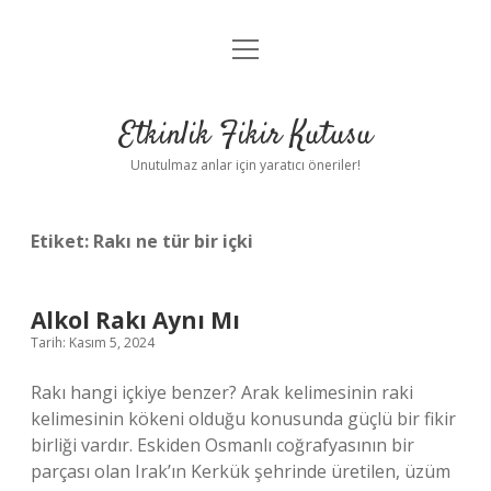
menüyü
Anasayfa
aç
Gizlilik Politikası
Etkinlik Fikir Kutusu
Yasal Uyarı
Unutulmaz anlar için yaratıcı öneriler!
Hakkımızda
Etiket:
Rakı ne tür bir içki
Alkol Rakı Aynı Mı
Tarih: Kasım 5, 2024
Rakı hangi içkiye benzer? Arak kelimesinin raki
kelimesinin kökeni olduğu konusunda güçlü bir fikir
birliği vardır. Eskiden Osmanlı coğrafyasının bir
parçası olan Irak’ın Kerkük şehrinde üretilen, üzüm