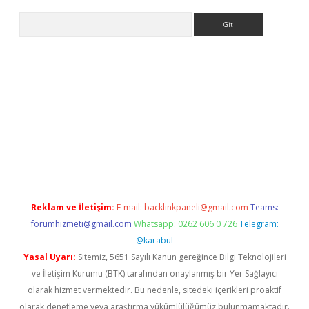
Arama
ino
Reklam ve İletişim:
E-mail:
backlinkpaneli@gmail.com
Teams:
forumhizmeti@gmail.com
Whatsapp: 0262 606 0 726
Telegram:
@karabul
Yasal Uyarı:
Sitemiz, 5651 Sayılı Kanun gereğince Bilgi Teknolojileri
ve İletişim Kurumu (BTK) tarafından onaylanmış bir Yer Sağlayıcı
olarak hizmet vermektedir. Bu nedenle, sitedeki içerikleri proaktif
olarak denetleme veya araştırma yükümlülüğümüz bulunmamaktadır.