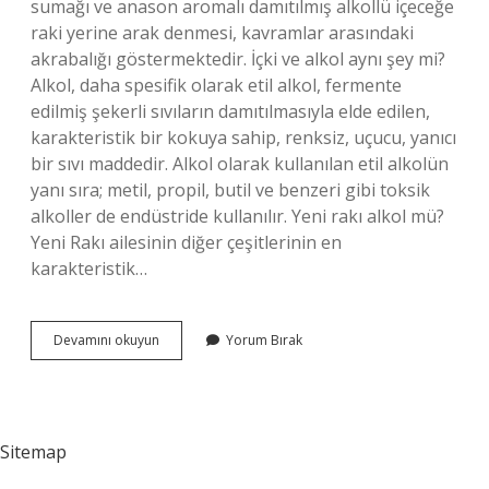
sumağı ve anason aromalı damıtılmış alkollü içeceğe
raki yerine arak denmesi, kavramlar arasındaki
akrabalığı göstermektedir. İçki ve alkol aynı şey mi?
Alkol, daha spesifik olarak etil alkol, fermente
edilmiş şekerli sıvıların damıtılmasıyla elde edilen,
karakteristik bir kokuya sahip, renksiz, uçucu, yanıcı
bir sıvı maddedir. Alkol olarak kullanılan etil alkolün
yanı sıra; metil, propil, butil ve benzeri gibi toksik
alkoller de endüstride kullanılır. Yeni rakı alkol mü?
Yeni Rakı ailesinin diğer çeşitlerinin en
karakteristik…
Alkol
Devamını okuyun
Yorum Bırak
Rakı
Aynı
Mı
Sitemap