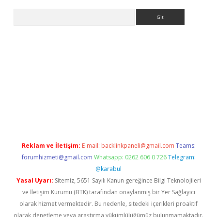
Arama
ino
Reklam ve İletişim:
E-mail:
backlinkpaneli@gmail.com
Teams:
forumhizmeti@gmail.com
Whatsapp: 0262 606 0 726
Telegram:
@karabul
Yasal Uyarı:
Sitemiz, 5651 Sayılı Kanun gereğince Bilgi Teknolojileri
ve İletişim Kurumu (BTK) tarafından onaylanmış bir Yer Sağlayıcı
olarak hizmet vermektedir. Bu nedenle, sitedeki içerikleri proaktif
olarak denetleme veya araştırma yükümlülüğümüz bulunmamaktadır.