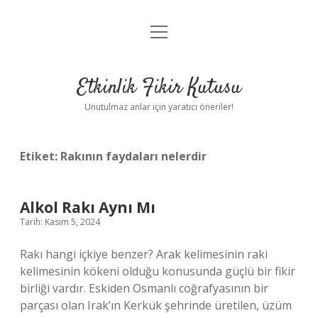
menüyü
Anasayfa
aç
Gizlilik Politikası
Etkinlik Fikir Kutusu
Yasal Uyarı
Unutulmaz anlar için yaratıcı öneriler!
Hakkımızda
Etiket:
Rakının faydaları nelerdir
Alkol Rakı Aynı Mı
Tarih: Kasım 5, 2024
Rakı hangi içkiye benzer? Arak kelimesinin raki
kelimesinin kökeni olduğu konusunda güçlü bir fikir
birliği vardır. Eskiden Osmanlı coğrafyasının bir
parçası olan Irak’ın Kerkük şehrinde üretilen, üzüm