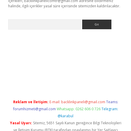
içerikleri,
backlinkpanelicomtr@gmail.com
adresine bildirmeniz
halinde, ilgili içerikler yasal süre içerisinde sitemizden kaldırılacaktır.
Arama
ino
Reklam ve İletişim:
E-mail:
backlinkpaneli@gmail.com
Teams:
forumhizmeti@gmail.com
Whatsapp: 0262 606 0 726
Telegram:
@karabul
Yasal Uyarı:
Sitemiz, 5651 Sayılı Kanun gereğince Bilgi Teknolojileri
ve İletişim Kurumu (BTK) tarafından onaylanmış bir Yer Sağlayıcı