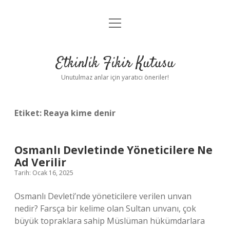
menüyü
Anasayfa
aç
Gizlilik Politikası
Etkinlik Fikir Kutusu
Yasal Uyarı
Unutulmaz anlar için yaratıcı öneriler!
Hakkımızda
Etiket:
Reaya kime denir
Osmanlı Devletinde Yöneticilere Ne
Ad Verilir
Tarih: Ocak 16, 2025
Osmanlı Devleti’nde yöneticilere verilen unvan
nedir? Farsça bir kelime olan Sultan unvanı, çok
büyük topraklara sahip Müslüman hükümdarlara