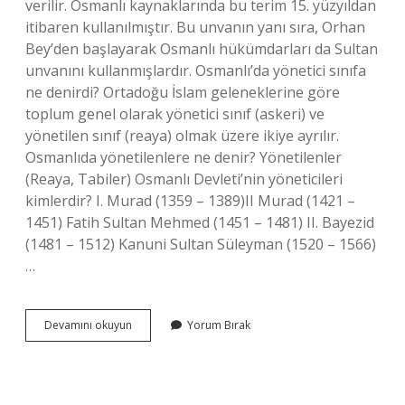
verilir. Osmanlı kaynaklarında bu terim 15. yüzyıldan
itibaren kullanılmıştır. Bu unvanın yanı sıra, Orhan
Bey’den başlayarak Osmanlı hükümdarları da Sultan
unvanını kullanmışlardır. Osmanlı’da yönetici sınıfa
ne denirdi? Ortadoğu İslam geleneklerine göre
toplum genel olarak yönetici sınıf (askeri) ve
yönetilen sınıf (reaya) olmak üzere ikiye ayrılır.
Osmanlıda yönetilenlere ne denir? Yönetilenler
(Reaya, Tabiler) Osmanlı Devleti’nin yöneticileri
kimlerdir? I. Murad (1359 – 1389)II Murad (1421 –
1451) Fatih Sultan Mehmed (1451 – 1481) II. Bayezid
(1481 – 1512) Kanuni Sultan Süleyman (1520 – 1566)
…
Osmanlı
Devamını okuyun
Yorum Bırak
Devletinde
Yöneticilere
Ne
Ad