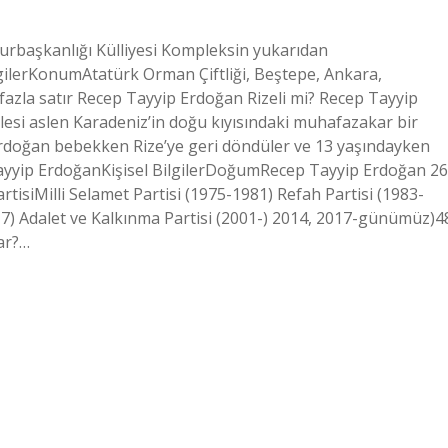
rbaşkanlığı Külliyesi Kompleksin yukarıdan
erKonumAtatürk Orman Çiftliği, Beştepe, Ankara,
azla satır Recep Tayyip Erdoğan Rizeli mi? Recep Tayyip
esi aslen Karadeniz’in doğu kıyısındaki muhafazakar bir
Erdoğan bebekken Rize’ye geri döndüler ve 13 yaşındayken
 Tayyip ErdoğanKişisel BilgilerDoğumRecep Tayyip Erdoğan 26
isiMilli Selamet Partisi (1975-1981) Refah Partisi (1983-
017) Adalet ve Kalkınma Partisi (2001-) 2014, 2017-günümüz)4
ar?…