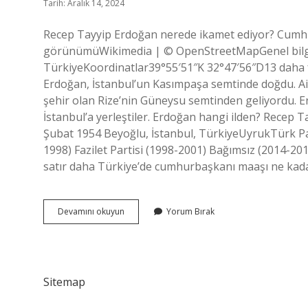
Tarih: Aralık 14, 2024
Recep Tayyip Erdoğan nerede ikamet ediyor? Cumhu
görünümüWikimedia | © OpenStreetMapGenel bilgil
TürkiyeKoordinatlar39°55′51″K 32°47′56″D13 daha f
Erdoğan, İstanbul’un Kasımpaşa semtinde doğdu. Ail
şehir olan Rize’nin Güneysu semtinden geliyordu. 
İstanbul’a yerleştiler. Erdoğan hangi ilden? Recep
Şubat 1954 Beyoğlu, İstanbul, TürkiyeUyrukTürk Part
1998) Fazilet Partisi (1998-2001) Bağımsız (2014-2
satır daha Türkiye’de cumhurbaşkanı maaşı ne kad
Recep
Devamını okuyun
Yorum Bırak
Tayyip
Erdoğan
Hangi
Şehirde
Yaşıyor
Sitemap