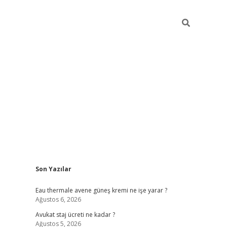
Sidebar
Son Yazılar
vdcasino
Eau thermale avene güneş kremi ne işe yarar ?
Ağustos 6, 2026
Avukat staj ücreti ne kadar ?
Ağustos 5, 2026