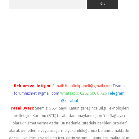
Arama
sino
Reklam ve İletişim:
E-mail:
backlinkpaneli@gmail.com
Teams:
forumhizmeti@gmail.com
Whatsapp: 0262 606 0 726
Telegram:
@karabul
Yasal Uyarı:
Sitemiz, 5651 Sayılı Kanun gereğince Bilgi Teknolojileri
ve İletişim Kurumu (BTK) tarafından onaylanmış bir Yer Sağlayıcı
olarak hizmet vermektedir. Bu nedenle, sitedeki içerikleri proaktif
olarak denetleme veya araştırma yükümlülüğümüz bulunmamaktadır.
Ancak, üyelerimiz yazdıkları içeriklerin sorumluluğunu taşımakta olup,