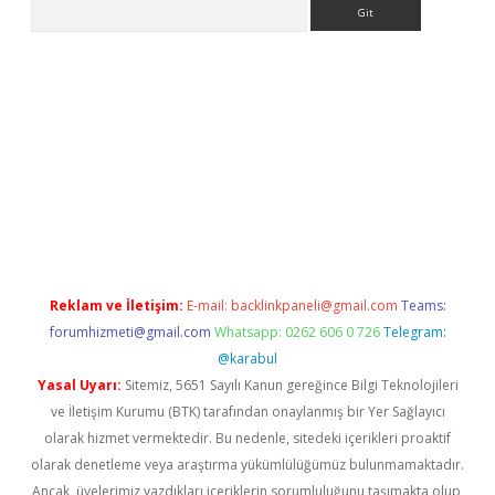
Arama
sino
Reklam ve İletişim:
E-mail:
backlinkpaneli@gmail.com
Teams:
forumhizmeti@gmail.com
Whatsapp: 0262 606 0 726
Telegram:
@karabul
Yasal Uyarı:
Sitemiz, 5651 Sayılı Kanun gereğince Bilgi Teknolojileri
ve İletişim Kurumu (BTK) tarafından onaylanmış bir Yer Sağlayıcı
olarak hizmet vermektedir. Bu nedenle, sitedeki içerikleri proaktif
olarak denetleme veya araştırma yükümlülüğümüz bulunmamaktadır.
Ancak, üyelerimiz yazdıkları içeriklerin sorumluluğunu taşımakta olup,