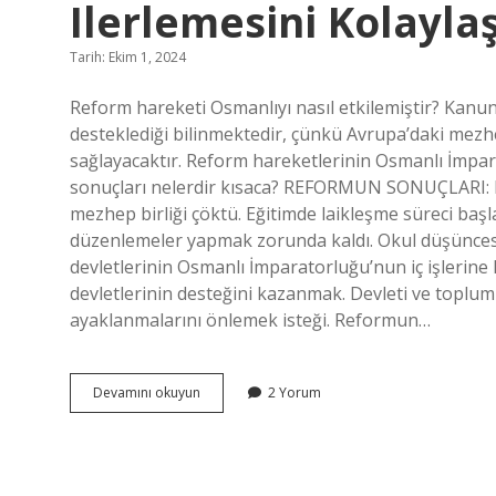
Ilerlemesini Kolaylaş
Tarih: Ekim 1, 2024
Reform hareketi Osmanlıyı nasıl etkilemiştir? Kanu
desteklediği bilinmektedir, çünkü Avrupa’daki mezh
sağlayacaktır. Reform hareketlerinin Osmanlı İmpa
sonuçları nelerdir kısaca? REFORMUN SONUÇLARI: Di
mezhep birliği çöktü. Eğitimde laikleşme süreci başlad
düzenlemeler yapmak zorunda kaldı. Okul düşüncesi
devletlerinin Osmanlı İmparatorluğu’nun iç işlerin
devletlerinin desteğini kazanmak. Devleti ve toplu
ayaklanmalarını önlemek isteği. Reformun…
Reformun
Devamını okuyun
2 Yorum
Hangi
Sonucu
Osmanlının
Ilerlemesini
Kolaylaştırmıştır