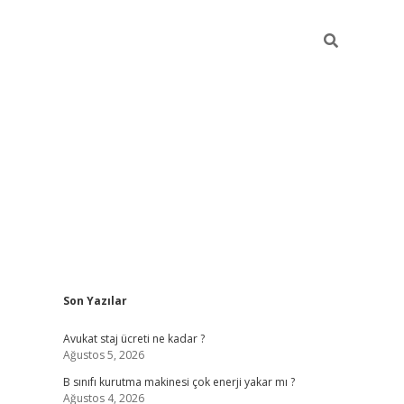
Sidebar
Son Yazılar
vdcasino
Avukat staj ücreti ne kadar ?
Ağustos 5, 2026
B sınıfı kurutma makinesi çok enerji yakar mı ?
Ağustos 4, 2026