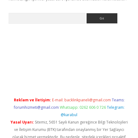
Arama
ino
Reklam ve İletişim:
E-mail:
backlinkpaneli@gmail.com
Teams:
forumhizmeti@gmail.com
Whatsapp: 0262 606 0 726
Telegram:
@karabul
Yasal Uyarı:
Sitemiz, 5651 Sayılı Kanun gereğince Bilgi Teknolojileri
ve İletişim Kurumu (BTK) tarafından onaylanmış bir Yer Sağlayıcı
olarak hizmet vermektedir. Bu nedenle, sitedeki içerikleri proaktif