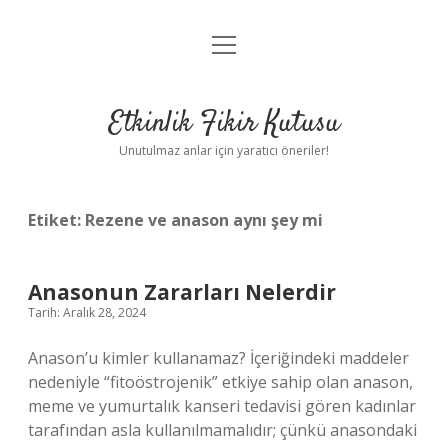
menüyü
Anasayfa
aç
Gizlilik Politikası
Etkinlik Fikir Kutusu
Yasal Uyarı
Unutulmaz anlar için yaratıcı öneriler!
Hakkımızda
Etiket:
Rezene ve anason aynı şey mi
Anasonun Zararları Nelerdir
Tarih: Aralık 28, 2024
Anason’u kimler kullanamaz? İçeriğindeki maddeler
nedeniyle “fitoöstrojenik” etkiye sahip olan anason,
meme ve yumurtalık kanseri tedavisi gören kadınlar
tarafından asla kullanılmamalıdır; çünkü anasondaki