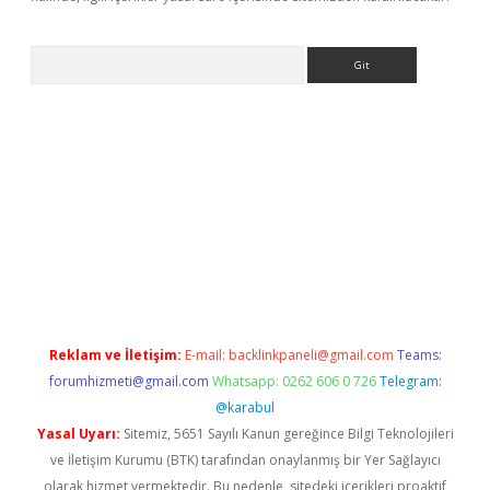
Arama
ino
Reklam ve İletişim:
E-mail:
backlinkpaneli@gmail.com
Teams:
forumhizmeti@gmail.com
Whatsapp: 0262 606 0 726
Telegram:
@karabul
Yasal Uyarı:
Sitemiz, 5651 Sayılı Kanun gereğince Bilgi Teknolojileri
ve İletişim Kurumu (BTK) tarafından onaylanmış bir Yer Sağlayıcı
olarak hizmet vermektedir. Bu nedenle, sitedeki içerikleri proaktif