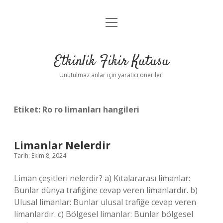
menüyü
Anasayfa
aç
Gizlilik Politikası
Etkinlik Fikir Kutusu
Yasal Uyarı
Unutulmaz anlar için yaratıcı öneriler!
Hakkımızda
Etiket:
Ro ro limanları hangileri
Limanlar Nelerdir
Tarih: Ekim 8, 2024
Liman çeşitleri nelerdir? a) Kıtalararası limanlar:
Bunlar dünya trafiğine cevap veren limanlardır. b)
Ulusal limanlar: Bunlar ulusal trafiğe cevap veren
limanlardır. c) Bölgesel limanlar: Bunlar bölgesel