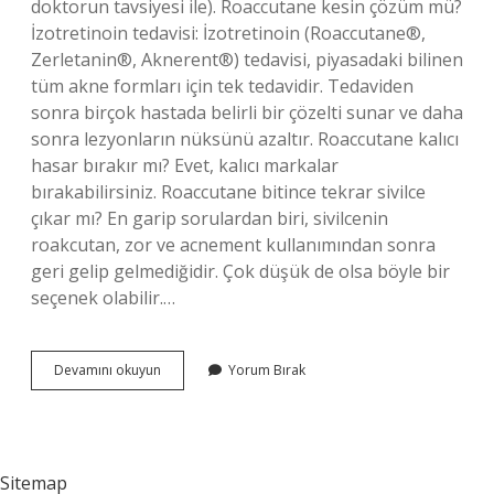
doktorun tavsiyesi ile). Roaccutane kesin çözüm mü?
İzotretinoin tedavisi: İzotretinoin (Roaccutane®,
Zerletanin®, Aknerent®) tedavisi, piyasadaki bilinen
tüm akne formları için tek tedavidir. Tedaviden
sonra birçok hastada belirli bir çözelti sunar ve daha
sonra lezyonların nüksünü azaltır. Roaccutane kalıcı
hasar bırakır mı? Evet, kalıcı markalar
bırakabilirsiniz. Roaccutane bitince tekrar sivilce
çıkar mı? En garip sorulardan biri, sivilcenin
roakcutan, zor ve acnement kullanımından sonra
geri gelip gelmediğidir. Çok düşük de olsa böyle bir
seçenek olabilir.…
Roaccutane
Devamını okuyun
Yorum Bırak
Kaç
Kişi
Öldü
Sitemap