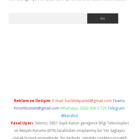
Arama
ino
Reklam ve İletişim:
E-mail:
backlinkpaneli@gmail.com
Teams:
forumhizmeti@gmail.com
Whatsapp: 0262 606 0 726
Telegram:
@karabul
Yasal Uyarı:
Sitemiz, 5651 Sayılı Kanun gereğince Bilgi Teknolojileri
ve İletişim Kurumu (BTK) tarafından onaylanmış bir Yer Sağlayıcı
olarak hizmet vermektedir. Bu nedenle, sitedeki içerikleri proaktif