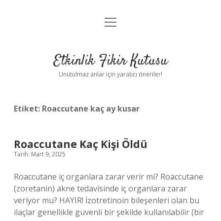
menüyü
Anasayfa
aç
Gizlilik Politikası
Etkinlik Fikir Kutusu
Yasal Uyarı
Unutulmaz anlar için yaratıcı öneriler!
Hakkımızda
Etiket:
Roaccutane kaç ay kusar
Roaccutane Kaç Kişi Öldü
Tarih: Mart 9, 2025
Roaccutane iç organlara zarar verir mi? Roaccutane
(zoretanin) akne tedavisinde iç organlara zarar
veriyor mu? HAYIR! İzotretinoin bileşenleri olan bu
ilaçlar genellikle güvenli bir şekilde kullanılabilir (bir