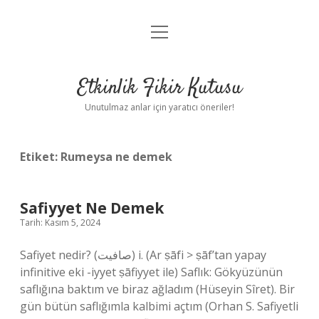
menüyü
Anasayfa
aç
Gizlilik Politikası
Etkinlik Fikir Kutusu
Yasal Uyarı
Unutulmaz anlar için yaratıcı öneriler!
Hakkımızda
Etiket:
Rumeysa ne demek
Safiyyet Ne Demek
Tarih: Kasım 5, 2024
Safiyet nedir? (ﺻﺎﻓﻴﺖ) i. (Ar ṣāfі > ṣāf’tan yapay
infinitive eki -iyyet ṣāfiyyet ile) Saflık: Gökyüzünün
saflığına baktım ve biraz ağladım (Hüseyin Sîret). Bir
gün bütün saflığımla kalbimi açtım (Orhan S. Safiyetli