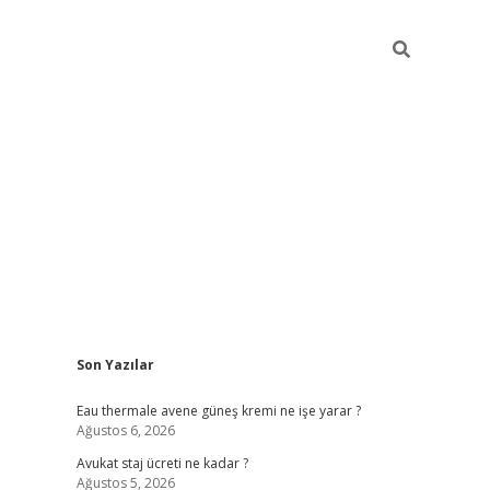
Sidebar
Son Yazılar
vdcasino
Eau thermale avene güneş kremi ne işe yarar ?
Ağustos 6, 2026
Avukat staj ücreti ne kadar ?
Ağustos 5, 2026