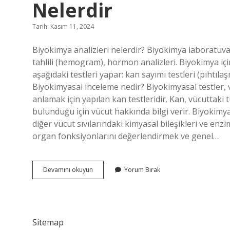
Nelerdir
Tarih: Kasım 11, 2024
Biyokimya analizleri nelerdir? Biyokimya laboratuvarl
tahlili (hemogram), hormon analizleri. Biyokimya i
aşağıdaki testleri yapar: kan sayımı testleri (pıhtılaş
Biyokimyasal inceleme nedir? Biyokimyasal testler,
anlamak için yapılan kan testleridir. Kan, vücuttaki
bulunduğu için vücut hakkında bilgi verir. Biyokimyas
diğer vücut sıvılarındaki kimyasal bileşikleri ve enzim
organ fonksiyonlarını değerlendirmek ve genel…
Biyokimyasal
Devamını okuyun
Yorum Bırak
Analizler
Için
Alınan
Örnekler
Nelerdir
Sitemap