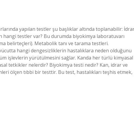
arında yapılan testler şu başlıklar altında toplanabilir: İdra
çin hangi testler var? Bu durumda biyokimya laboratuvarı
ma belirteçleri). Metabolik tanı ve tarama testleri.
 vücutta hangi dengesizliklerin hastalıklara neden olduğunu
 tüm işlevlerin yürütülmesini sağlar. Kanda her türlü kimyasal
al tetkikler nelerdir? Biyokimya testi nedir? Kan, idrar ve
leri ölçen tıbbi bir testtir. Bu test, hastalıkları teşhis etmek,