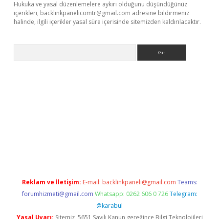
Hukuka ve yasal düzenlemelere aykırı olduğunu düşündüğünüz
içerikleri,
backlinkpanelicomtr@gmail.com
adresine bildirmeniz
halinde, ilgili içerikler yasal süre içerisinde sitemizden kaldırılacaktır.
Arama
ino
Reklam ve İletişim:
E-mail:
backlinkpaneli@gmail.com
Teams:
forumhizmeti@gmail.com
Whatsapp: 0262 606 0 726
Telegram:
@karabul
Yasal Uyarı:
Sitemiz, 5651 Sayılı Kanun gereğince Bilgi Teknolojileri