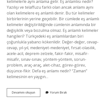
kelimelerle aynı anlama gelir. Eş anlamlısı nedir?
Yazılışı ve telaffuzu farklı olan ancak anlamı aynı
olan kelimelere eş anlamlı denir. Bu tür kelimeler
birbirlerinin yerine geçebilir. Bir cümlede eş anlamlı
kelimeler değiştirildiğinde cümlenin anlamında bir
değişiklik veya bozulma olmaz. Eş anlamlı kelimeler
hangileri? Türkçedeki eş anlamlılardan biri
çoğunlukla yabancı kökenlidir. Değer-değer, cevap-
cevap, yıl-yıl, medeniyet-medeniyet, fırsat-olasılık,
acele-acil, deprem-zelzele, fakir-fakir, misafir-
misafir, sınav-sınav, yöntem-yöntem, sorun-
problem, araç-araç, alet-cihaz, görev-görev,
düşünce-fikir. Defa eş anlamı nedir? “Zaman”
kelimesinin en yaygın…
Defa
Devamını okuyun
Yorum Bırak
Kelimesinin
Eş
Anlamlısı