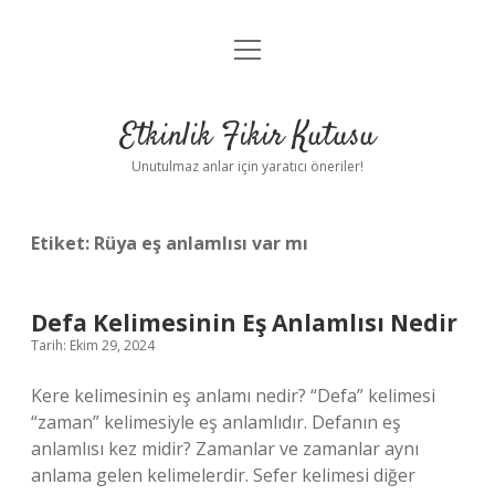
menüyü
Anasayfa
aç
Gizlilik Politikası
Etkinlik Fikir Kutusu
Yasal Uyarı
Unutulmaz anlar için yaratıcı öneriler!
Hakkımızda
Etiket:
Rüya eş anlamlısı var mı
Defa Kelimesinin Eş Anlamlısı Nedir
Tarih: Ekim 29, 2024
Kere kelimesinin eş anlamı nedir? “Defa” kelimesi
“zaman” kelimesiyle eş anlamlıdır. Defanın eş
anlamlısı kez midir? Zamanlar ve zamanlar aynı
anlama gelen kelimelerdir. Sefer kelimesi diğer