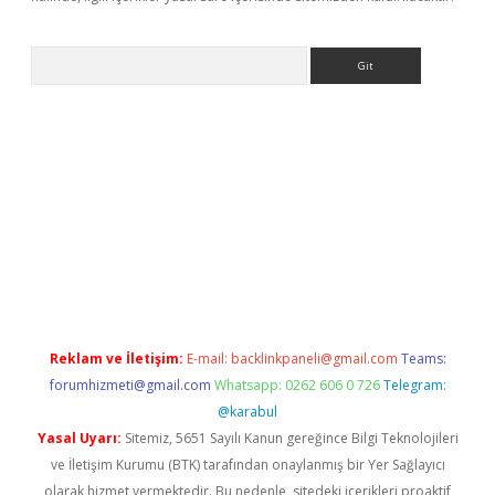
Arama
ino
Reklam ve İletişim:
E-mail:
backlinkpaneli@gmail.com
Teams:
forumhizmeti@gmail.com
Whatsapp: 0262 606 0 726
Telegram:
@karabul
Yasal Uyarı:
Sitemiz, 5651 Sayılı Kanun gereğince Bilgi Teknolojileri
ve İletişim Kurumu (BTK) tarafından onaylanmış bir Yer Sağlayıcı
olarak hizmet vermektedir. Bu nedenle, sitedeki içerikleri proaktif