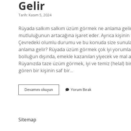
Gelir
Tarih: Kasım 5, 2024
Rüyada salkım salkım üzüm görmek ne anlama gelir
mutluluğunun artacağına işaret eder. Ayrıca kişinin 
Çevredeki olumlu durumu ve bu konuda size sunulac
anlama gelir? Rüyada üzüm görmek çok iyi yorumlan
bolluğun dışında, emekle kazanılan yiyecek ve mal
Rüyanızda taze üzüm görmek, iyi ve temiz (helal) b
gören bir kişinin saf bir…
Rüyada
Devamını okuyun
Yorum Bırak
Dalında
Üzüm
Görmek
Ne
Anlama
Sitemap
Gelir