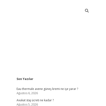
Sidebar
Son Yazılar
vdcasino
Eau thermale avene güneş kremi ne işe yarar ?
Ağustos 6, 2026
Avukat staj ücreti ne kadar ?
Ağustos 5, 2026