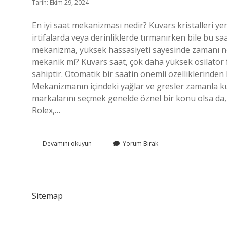
Tarih: Ekim 29, 2024
En iyi saat mekanizması nedir? Kuvars kristalleri 
irtifalarda veya derinliklerde tırmanırken bile bu saat
mekanizma, yüksek hassasiyeti sayesinde zamanı ne
mekanik mi? Kuvars saat, çok daha yüksek osilatör 
sahiptir. Otomatik bir saatin önemli özelliklerinden 
Mekanizmanın içindeki yağlar ve gresler zamanla kuru
markalarını seçmek genelde öznel bir konu olsa d
Rolex,…
Saat
Devamını okuyun
Yorum Bırak
Mekanizma
Hangisi
Daha
Iyi
Sitemap