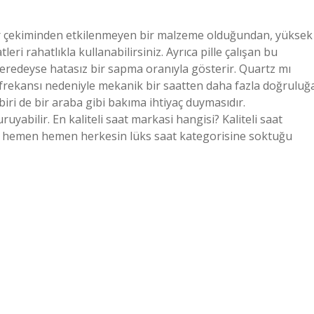
yer çekiminden etkilenmeyen bir malzeme olduğundan, yüksek
leri rahatlıkla kullanabilirsiniz. Ayrıca pille çalışan bu
redeyse hatasız bir sapma oranıyla gösterir. Quartz mı
frekansı nedeniyle mekanik bir saatten daha fazla doğruluğ
biri de bir araba gibi bakıma ihtiyaç duymasıdır.
yabilir. En kaliteli saat markasi hangisi? Kaliteli saat
a, hemen hemen herkesin lüks saat kategorisine soktuğu