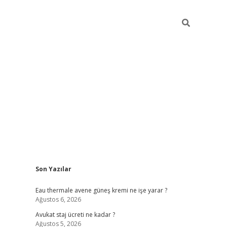
Sidebar
Son Yazılar
vdcasino
Eau thermale avene güneş kremi ne işe yarar ?
Ağustos 6, 2026
Avukat staj ücreti ne kadar ?
Ağustos 5, 2026