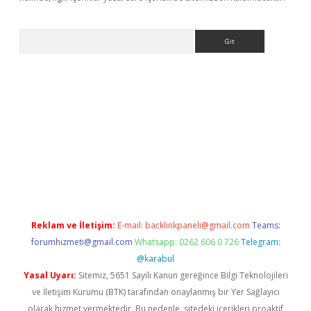
Arama
ino
Reklam ve İletişim:
E-mail:
backlinkpaneli@gmail.com
Teams:
forumhizmeti@gmail.com
Whatsapp: 0262 606 0 726
Telegram:
@karabul
Yasal Uyarı:
Sitemiz, 5651 Sayılı Kanun gereğince Bilgi Teknolojileri
ve İletişim Kurumu (BTK) tarafından onaylanmış bir Yer Sağlayıcı
olarak hizmet vermektedir. Bu nedenle, sitedeki içerikleri proaktif